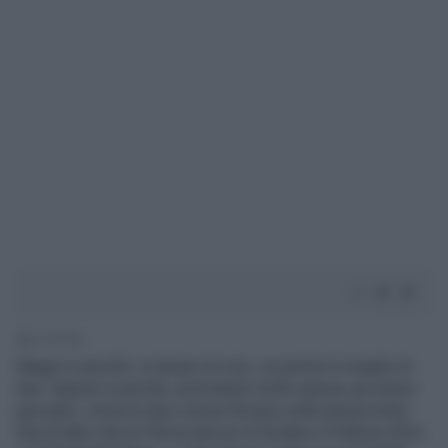
2' di lettura
Magari è perché, in tempo di crisi, un premio è meglio di
due. Oppure è perché, premiando molto spesso gli stessi
giocatori, ormai le due corone finivano sulla stessa testa.
Sta di fatto che la Fifa ha deciso di fondere il Pallone d’Oro