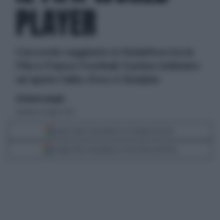
PLAYER
L'accordo raggiunto in Sudafrica tra la
Fifa e France Football: il primo indiziato
ad aprire l'albo d'oro è Sneijder
di Roberto Amaglio
domenica 11 luglio 2010
Segui Libero Quotidiano su Google Discover
Scegli Libero Quotidiano come fonte preferita