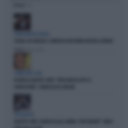
OPINIONI
CENTROSINISTRA FRAGILE
SCHLEIN, UN CONSIGLIO: SI IMPEGNI A FAR DURARE ANCORA LA MELONI
Politica
di Pietro Senaldi
COMMISSIONE COVID
FDI INFILZA GIUSEPPE CONTE: "FORSE NON HA LETTO LA
CONVOCAZIONE", FIGURACCIA DEL GRILLINO
SPROVVEDUTO
GIUSEPPE CONTE, FIGURACCIA ALLA CAMERA: "DOV'È MELONI?". IRRISO