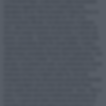
e il Fifa World Player. La decisione è stata resa possibile
dall’intesa raggiunta tra France Football (la rivista
transalpina che nel 1956 ha inventato il Pallone d’Oro) e la
Fifa stessa, la quale aveva lanciato nel 1991 il suo
riconoscimento ufficiale. Così dal prossimo 10 gennaio
2011, data di incoronazione del giocatore più titolato nel
2010 (non sempre il premio va ai più forti), ci sarà un solo
premio. L’accordo – Ad annunciare il semaforo verde della
fusione il presidente della Fifa Joseph Blatter, il quale a
Johannesburg ha firmato l’accordo quadriennale con Marie-
Odile Amaury, presidente d'Amaury Sport Organisation, casa
editrice di France Football. "Come nei trasferimenti dei
giocatori, non parliamo di soldi, ma sottolineiamo la volontà
di mettere insieme in uno stesso trofeo l'esperienza e la
tradizione di France Football e della Fifa. L'accordo
proseguirà almeno fino alla prossima edizione del Mondiale
e non coinvolgerà i premi minori del Fifa World Player,
come quello riservato al mondo femminile". Giuria – Oltre ai
premi, si fondono anche le modalità di assegnazione del
premio. La giuria sarà infatti composta da una schiera di
giornalisti del mondo del pallone (come avveniva con il