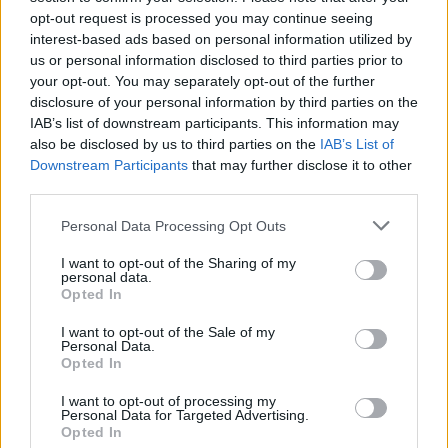
opt-out request is processed you may continue seeing
interest-based ads based on personal information utilized by
us or personal information disclosed to third parties prior to
your opt-out. You may separately opt-out of the further
Seguici su Google Discover
disclosure of your personal information by third parties on the
IAB’s list of downstream participants. This information may
Segui Libero Quotidiano su Google Discover
also be disclosed by us to third parties on the
IAB’s List of
Scegli Libero Quotidiano come fonte preferita
Downstream Participants
that may further disclose it to other
third parties.
SEZIONI
Personal Data Processing Opt Outs
I want to opt-out of the Sharing of my
SPETTACOLI
personal data.
Opted In
SCIENZA E TECH
I want to opt-out of the Sale of my
Personal Data.
Opted In
ALTRO
I want to opt-out of processing my
Personal Data for Targeted Advertising.
Opted In