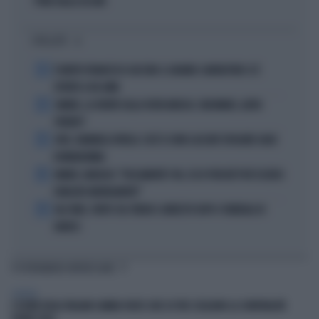
PURE DALLA ASCANI
I PIÙ LETTI
1
È MORTO FRANCESCO GUCCINI: IL GRANDE CANTAUTORE SI È
SPENTO A 86 ANNI
2
SINNER, LA VERITÀ SULLA VISITA MEDICA: CINCINNATI, ALTRO
FORFAIT?
3
JUVE, RAVANELLI RIVELA: COSÌ SI SONO LASCIATI SFUGGIRE GIGIO
DONNARUMMA
4
SINNER, NARGISO: "FISICAMENTE? NO, ECCO PERCHÉ PUÒ ESSERSI
STANCATO MENTALMENTE"
5
IGLI TARE, FURTO SUL TRENO E ARRESTO DOPO I FUNERALI DI
BARESI
TI POTREBBERO INTERESSARE
GENERAL
L’ESTATE DEGLI ITALIANI CAMBIA VOLTO: DUE SU TRE SCELGONO LA CONVIVIALITÀ