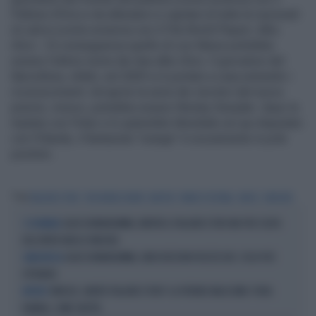
Pallone d’Oro) e da allenatori e capitani di tutte le nazionali
di calcio (come avveniva con il Fifa World Player). Albo
d’oro – Di conseguenza quello di Leo Messi potrebbe
essere l’ultimo nome dei due albo d’oro. Il giocatore del
Barcellona, infatti, nel 2009 si è portato a casa entrambi i
riconoscimenti. Ad aprire la serie dei vincitori del nuovo
premio, invece, potrebbe essere Wesley Sneijder: dopo la
triplete con l’Inter e lo splendido Mondiale sin qui disputato
con l’Olanda, il fantasista “orange” è sicuramente in pole
position.
Tag
PALLONE D'ORO
FIFA WORLD PLAYER
BLATTER
FRANCE FOOTBALL
MESSI
SNEIJDER
GIGIO DONNARUMMA, MERITA IL PALLONE D'ORO MA PER COLPA
I 30 PAPABILI
DELL'INTER NON LO VINCERÀ
GIGIO DONNARUMMA, INDISCREZIONI PAZZESCHE: COSA PUÒ
SARACINESCA
OTTENERE
VINICIUS, NIENTE PALLONE D'ORO? LA PRENDE MALISSIMO: PURA
BEFFATO
RABBIA, COME SBOTTA