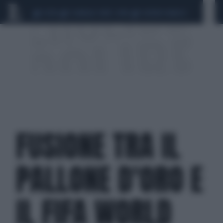
CEUTA
SCANDALO CONTE-COVID
SIGFRIDO RANUCCI
FUSIONE TRA IL
PALLONE D'ORO E
IL FIFA WORLD