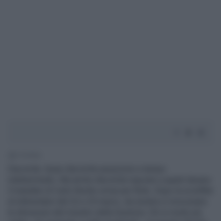
3' di lettura
Diecimila. Quasi diecimila assunzioni a tempo
indeterminato. Ma anche diecimila risposte a quanti davano
il mandato di Carlo Nordio ormai per finito. Dopo la sconfitta
al referendum del 22 e 23 marzo, da sinistra si invocavano
le dimissioni del ministro della Giustizia. Chi in modo più