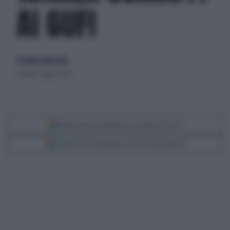
AI GUFI
di Andrea Muzzolon
venerdì 3 luglio 2026
Segui Libero Quotidiano su Google Discover
Scegli Libero Quotidiano come fonte preferita