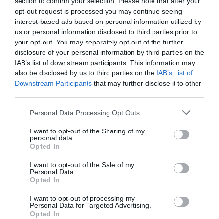
section to confirm your selection. Please note that after your
opt-out request is processed you may continue seeing
interest-based ads based on personal information utilized by
us or personal information disclosed to third parties prior to
your opt-out. You may separately opt-out of the further
Seguici su Google Discover
disclosure of your personal information by third parties on the
IAB’s list of downstream participants. This information may
Segui Libero Quotidiano su Google Discover
also be disclosed by us to third parties on the
IAB’s List of
Scegli Libero Quotidiano come fonte preferita
Downstream Participants
that may further disclose it to other
third parties.
SEZIONI
Personal Data Processing Opt Outs
I want to opt-out of the Sharing of my
SPETTACOLI
personal data.
Opted In
SCIENZA E TECH
I want to opt-out of the Sale of my
Personal Data.
Opted In
ALTRO
I want to opt-out of processing my
Personal Data for Targeted Advertising.
Opted In