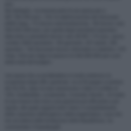
anni.
Nel dettaglio, via Arenula parla di una spesa pari a
487.782.596 euro: «Per la stabilizzazione dei funzionari
(6850 Aupp, 712 tecnici amministrazione, 183 tecnici vari)
300.039.358 euro; per quella degli assistenti (operatori
data entry e assistenti tecnici vari) 48.981.115 euro, senza
contare 2600 assistenti, 100 geometri, 207 autisti, 390
operatori, 136 funzionari tecnici informatici e statistici, 370
Unep. Solo per Aupp la spesa è di 266.000.000 pari a più
della metà del budget».
Una spesa che va ad abbattere in modo sistemico la
scopertura degli uffici giudiziari: se al 30 giugno si parlava
del 35,5%, dopo la maxi assunzione il dato è crollato al
16%. Soddisfatto, ovviamente, il ministro Nordio: «Si tratta
di una misura che mira a una giustizia più efficiente e più
rapida, alla quale seguirà entro l’anno il completamento
delle coperture dell’organico della magistratura, cosa che
non accadeva dalla fondazione della Repubblica», ha
commentato il Guardasigilli.