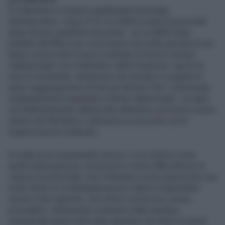
È il Ministero a chiarire esattamente la portata
dell’intervento: «Sono 9147 su 9368 le unità di personale
delle diverse qualifiche funzionali - di cui 6850 Aupp
(Addetti all’Ufficio per il processo) che nella giornata di ieri
hanno sottoscritto il nuovo contratto di lavoro a tempo
indeterminato con il Ministero della Giustizia», riporta la
nota di via Arenula. Assunzioni che arrivano in seguito al
pieno raggiungimento di tutti gli obiettivi Pnrr: il personale,
originariamente inquadrato a tempo determinato, «è stato
ora definitivamente stabilizzato attraverso esclusive risorse
interne del Ministero e attraverso un accordo con le
Organizzazioni sindacali».
Si tratta di un avvenimento storico: in un settore come
quello della giustizia, da decenni in forte difficoltà per la
carenza di personale, mai il Ministero aveva autorizzato una
mole simile di contrattualizzazioni stabili di dipendenti
arrivati a fine rapporto. Uno sforzo economico senza
precedenti, interamente sostenuto dalla struttura
ministeriale grazie all’oculata gestione dei fondi di questi