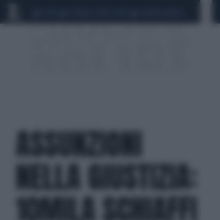
CEUTA
SCANDALO CONTE-COVID
SIGFRIDO RANUCCI
ASSUNZIONI
NELLA GIUSTIZIA:
10MILA SCHIAFFI