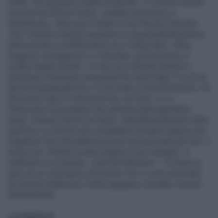
velato, chi sparando a palle incatenate. «Il ministro Nordio
non può fare finta di niente, sarebbe necessario si
dimettesse», attaccava il leader di Avs Nicola Fratoianni.
«Se il ministro intende assumersi la responsabilità politica
della pesante sconfitta subita con il referendum, allora
tragga le conseguenze e si dimetta», gli faceva eco il
sodale Angelo Bonelli. «A che ora si dimette Nordio?»,
ironizzava il fantasma europeista Riccardo Magi. E così via.
Ma dal Guardasigilli non c’è mai stato un tentennamento. Fin
dal minuto dopo la vittoria del No, ha rimar c a t o
l’intenzione di proseguire fino alla fine della legislatura:
troppi i dossier ancora sul tavolo. Dall’efficientamento della
giustizia, ai concorsi per completare la pianta organica dei
magistrati, fino alla stabilizzazione del personale del Pnrr. E
proprio ieri, Nordio ha dato seguito al suo impegno. In
mattinata in vai Arenula - sede del Ministero - c’è stato un
gran via vai: assistenti e funzionari Pnrr si sono presentati
per firmare finalmente il tanto agognato contratto a tempo
indeterminato.
LA PORTATA