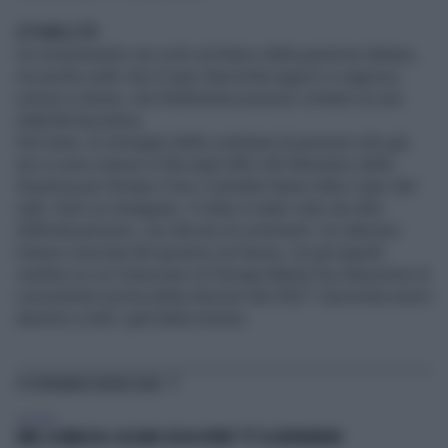
STABILITÀ
Un investimento non solo sul futuro della giustizia italiana,
ma anche sulle vite di quei diecimila ragazzi e ragazze,
uomini e donne, che finalmente possono contare su una
stabilità lavorativa.
Del resto, le immagini delle centinaia di persone che già
ieri si sono messe in fila negli uffici del Ministero della
Giustizia per firmare il loro contratto hanno fatto il giro del
web. Solo su Instagram, il video è stato visto da oltre
200mila persone, con decine di commenti. Un ulteriore
misura concreta del governo sul lavoro, tra gli aspetti
cardine su cui l’esecutivo di Girogia Meloni ha intenzione di
concentrarsi prima delle elezioni del 2027. Diecimila sonori
sberloni a tutti i gufi della sinistra.
TI POTREBBERO INTERESSARE
GIUSTIZIA
ANM, LA MINACCIA: CACCIARE CHI HA VOTATO "SÌ" AL REFERENDUM