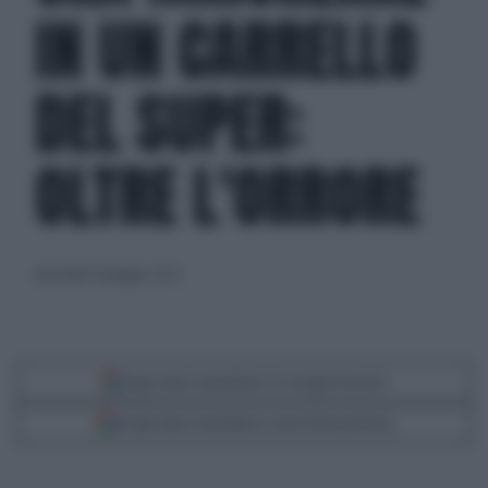
IN UN CARRELLO
DEL SUPER:
OLTRE L'ORRORE
mercoledì 28 giugno 2023
Segui Libero Quotidiano su Google Discover
Scegli Libero Quotidiano come fonte preferita