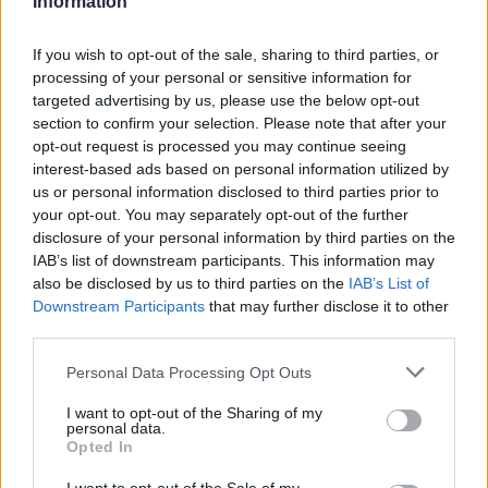
Information
If you wish to opt-out of the sale, sharing to third parties, or
processing of your personal or sensitive information for
targeted advertising by us, please use the below opt-out
section to confirm your selection. Please note that after your
opt-out request is processed you may continue seeing
interest-based ads based on personal information utilized by
us or personal information disclosed to third parties prior to
your opt-out. You may separately opt-out of the further
Seguici su Google Discover
disclosure of your personal information by third parties on the
IAB’s list of downstream participants. This information may
Segui Libero Quotidiano su Google Discover
also be disclosed by us to third parties on the
IAB’s List of
Scegli Libero Quotidiano come fonte preferita
Downstream Participants
that may further disclose it to other
third parties.
SEZIONI
Personal Data Processing Opt Outs
I want to opt-out of the Sharing of my
SPETTACOLI
personal data.
Opted In
SCIENZA E TECH