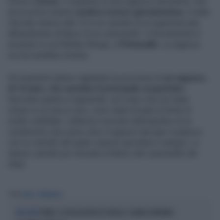
Orrore a
Roma
: il cadavere di una ragazza minorenne, che
ad un primo esame
sembra essere giovanissima
, è stato
ritrovato intorno alle 16 in un carrello di un supermercato
abbandonato al fianco di un cassonetto. Il ritrovamento è
avvenuto in via Stefano Borgia, a
Primavalle
. La ragazza
uccisa sarebbe romana.
Gli inquirenti stanno vagliando la posizione di
un ragazzo,
di 16 anni, che sarebbe il principale sospettato
.
Secondo quanto si apprende, sul corpo che era stato
chiuso in un sacco nero, sono state trovate le ferite di
molte coltellate. L'allarme è arrivato dall'inquilino di un
condominio che aveva visto il ragazzo lasciare il palazzo
con un carrello dal quale copioso grondava il sangue. Lo
stesso carrello poi ritrovato al fianco del cassonetto dei
rifiuti.
Tag
ROMA
PRIMAVALLE
ROMA, LE DELEGAZIONI DI ISRAELE E LIBANO ARRIVANO
NEGOZIATI