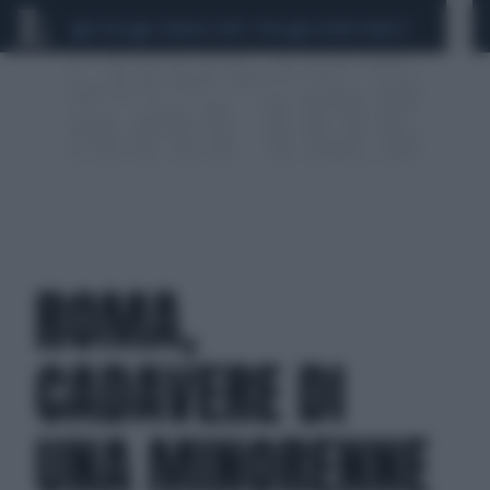
CEUTA
SCANDALO CONTE-COVID
SIGFRIDO RANUCCI
ROMA,
CADAVERE DI
UNA MINORENNE