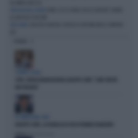
ALL’AMBASCIATA USA
ROMA, ECCO IL PIANO CASA DI GUALTIERI: SANARE
VERGOGNA NELLA CAPITALE
GLI ABUSIVI DI SPIN TIME
CARI VIP DI SINISTRA, PERCHÉ LO SPIN TIME NON LO COMPRATE
FATEVI AVANTI
VOI?
OPINIONI
SCONTRO-SOCIAL
COVID, GIORGIA MELONI INCHIODA GIUSEPPE CONTE: "COME SFRUTTA
UNA TRAGEDIA"
IN COMMISSIONE COVID
GIUSEPPE CONTE, LA FIGURACCIA DI UN EX PREMIER DISABILITATO
Politica
di Alessandro Sallusti