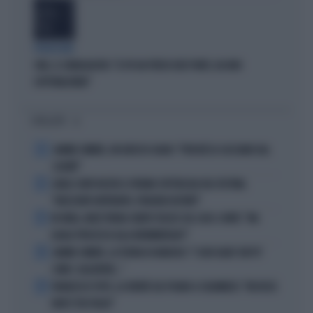
PROIEZIONI
SWG, IL SONDAGGISTA: "IL PD HA PERSO DUE PUNTI, DA NON
SOTTOVALUTARE"
I PIÙ LETTI
1
JANNIK SINNER, UN GROSSO GUAIO: "PERCHÉ LO CACCIANO DAL
CASINÒ"
2
CARLO CONTI RICEVE IL PREMIO SPETTACOLO DEL FESTIVAL
"ORIZZONTI DIFFERENTI, PENSIERI DISTINTI"
3
IN ONDA, MULÈ FRENA SUBITO TELESE SUL CASO-CONTE: "MA
QUALE PROCESSO ALLA NORIMBERGA?!"
4
JANNIK SINNER, LA TEORIA DI NARGISO: "I SUOI GUAI? UN PO'
COME I CALCIATORI..."
5
FRANCESCO TOTTI, LA VERITÀ SUL PUGNO A COLONNESE: "MI DISSE:
NON È TUO FIGLIO"