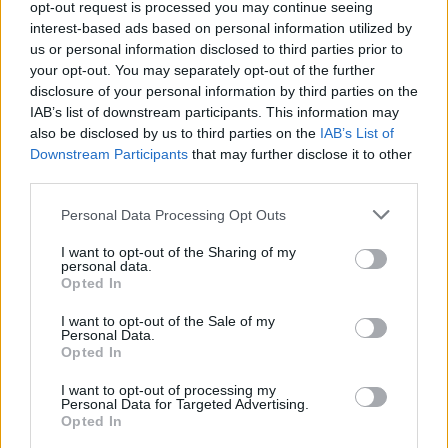
opt-out request is processed you may continue seeing
interest-based ads based on personal information utilized by
us or personal information disclosed to third parties prior to
your opt-out. You may separately opt-out of the further
Seguici su Google Discover
disclosure of your personal information by third parties on the
IAB’s list of downstream participants. This information may
Segui Libero Quotidiano su Google Discover
also be disclosed by us to third parties on the
IAB’s List of
Scegli Libero Quotidiano come fonte preferita
Downstream Participants
that may further disclose it to other
third parties.
SEZIONI
Personal Data Processing Opt Outs
I want to opt-out of the Sharing of my
SPETTACOLI
personal data.
Opted In
SCIENZA E TECH
I want to opt-out of the Sale of my
Personal Data.
Opted In
ALTRO
I want to opt-out of processing my
Personal Data for Targeted Advertising.
Opted In