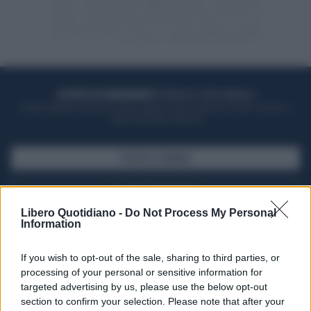
ACQUISTA UN ABBONAMENTO
OTTIENI DEI SUPER VANTAGGI
Potrai sfogliare la rivista online, leggere tutte le edizioni locali, ricevere a
casa il giornale cartaceo
SFOGLIA IL GIORNALE
ACQUISTA ABBONAMENTO
Libero Quotidiano -
Do Not Process My Personal
Information
If you wish to opt-out of the sale, sharing to third parties, or
processing of your personal or sensitive information for
targeted advertising by us, please use the below opt-out
section to confirm your selection. Please note that after your