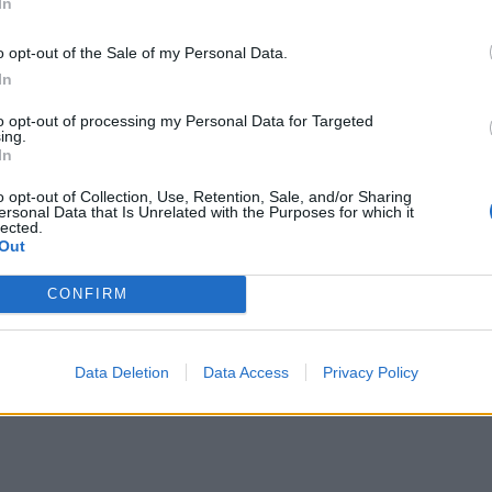
In
 2024
o opt-out of the Sale of my Personal Data.
In
to opt-out of processing my Personal Data for Targeted
ing.
In
o opt-out of Collection, Use, Retention, Sale, and/or Sharing
ersonal Data that Is Unrelated with the Purposes for which it
lected.
Out
CONFIRM
Data Deletion
Data Access
Privacy Policy