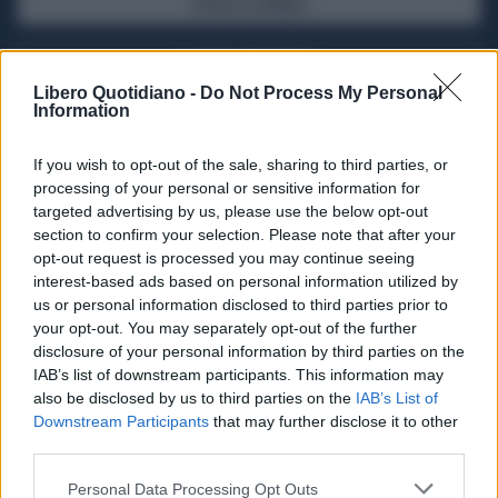
SFOGLIA IL GIORNALE
ACQUISTA ABBONAMENTO
Libero Quotidiano -
Do Not Process My Personal
Information
If you wish to opt-out of the sale, sharing to third parties, or
processing of your personal or sensitive information for
targeted advertising by us, please use the below opt-out
section to confirm your selection. Please note that after your
opt-out request is processed you may continue seeing
interest-based ads based on personal information utilized by
us or personal information disclosed to third parties prior to
your opt-out. You may separately opt-out of the further
Seguici su Google Discover
disclosure of your personal information by third parties on the
IAB’s list of downstream participants. This information may
Segui Libero Quotidiano su Google Discover
also be disclosed by us to third parties on the
IAB’s List of
Scegli Libero Quotidiano come fonte preferita
Downstream Participants
that may further disclose it to other
third parties.
SEZIONI
Personal Data Processing Opt Outs