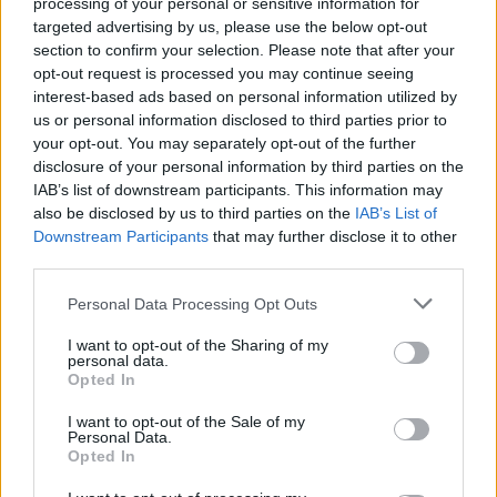
processing of your personal or sensitive information for
targeted advertising by us, please use the below opt-out
section to confirm your selection. Please note that after your
opt-out request is processed you may continue seeing
interest-based ads based on personal information utilized by
us or personal information disclosed to third parties prior to
your opt-out. You may separately opt-out of the further
Seguici su Google Discover
disclosure of your personal information by third parties on the
IAB’s list of downstream participants. This information may
Segui Libero Quotidiano su Google Discover
also be disclosed by us to third parties on the
IAB’s List of
Scegli Libero Quotidiano come fonte preferita
Downstream Participants
that may further disclose it to other
third parties.
SEZIONI
Personal Data Processing Opt Outs
I want to opt-out of the Sharing of my
SPETTACOLI
personal data.
Opted In
SCIENZA E TECH
I want to opt-out of the Sale of my
Personal Data.
Opted In
ALTRO