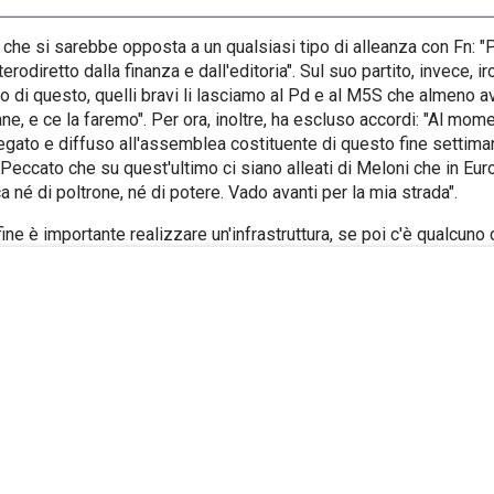
che si sarebbe opposta a un qualsiasi tipo di alleanza con Fn: "P
odiretto dalla finanza e dall'editoria". Sul suo partito, invece, iro
di questo, quelli bravi li lasciamo al Pd e al M5S che almeno avr
liane, e ce la faremo". Per ora, inoltre, ha escluso accordi: "Al m
ato e diffuso all'assemblea costituente di questo fine settiman
 Peccato che su quest'ultimo ci siano alleati di Meloni che in Eur
a né di poltrone, né di potere. Vado avanti per la mia strada".
ine è importante realizzare un'infrastruttura, se poi c'è qualcuno 
aese non mi sembra il caso. Mi riferisco non solo al Ponte sullo
 ha controbattuto la Gruber. E Vannacci: "No, facciamo prima l'infr
devono pagare il doppio della pena... insomma è un vaniloquio", ha 
Non ho usato Salvini,
lui ha usato me
per prendere 500mila voti. O
 nella Lega, senza voler votare Lega. È la dimostrazione plastic
esempio pratico di
solidarietà sociale.
Il problema è che se non h
e le tasse non le paga più nessuno, la solidarietà sociale non è p
ta assorbe risorse dello stato. Gli immigrati pagano pochissime t