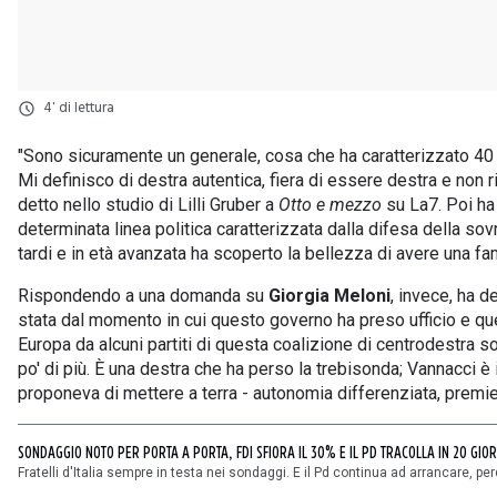
4' di lettura
"Sono sicuramente un generale, cosa che ha caratterizzato 40 an
Mi definisco di destra autentica, fiera di essere destra e non ri
detto nello studio di Lilli Gruber a
Otto e mezzo
su La7. Poi ha
determinata linea politica caratterizzata dalla difesa della so
tardi e in età avanzata ha scoperto la bellezza di avere una fami
Rispondendo a una domanda su
Giorgia Meloni
, invece, ha d
stata dal momento in cui questo governo ha preso ufficio e qu
Europa da alcuni partiti di questa coalizione di centrodestra
po' di più. È una destra che ha perso la trebisonda; Vannacci è 
proponeva di mettere a terra - autonomia differenziata, premie
SONDAGGIO NOTO PER PORTA A PORTA, FDI SFIORA IL 30% E IL PD TRACOLLA IN 20 GIO
Fratelli d'Italia sempre in testa nei sondaggi. E il Pd continua ad arrancare, p