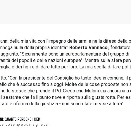
ni della mia vita con l'impegno delle armi e nella difesa della p
nnega nulla della propria identità":
Roberto Vannacci
, fondatore
 aggiunto: "Sicuramente sono un europarlamentare del gruppo di 
vranità dei popoli e delle nazioni europee". Mentre sulla sfera p
glia e dei figli e di dare tutto per loro. La mia scelta di fare poli
etto: "Con la presidente del Consiglio ho tante idee in comune, il
ello che è successo fino a oggi. Molte delle cose proposte non 
 sono le stesse che prende il Pd. Credo che Meloni sia ancora un
il sestante che fa il punto nave e riporta sulla giusta rotta. Per 
rato e riforma della giustizia - non sono state messe a terra".
RNI: QUANTO PERDONO I DEM
erdendo sempre più margine da...