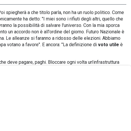
oi spiegherà a che titolo parla, non ha un ruolo politico. Come
nicamente ha detto: "I miei sono i rifiuti degli altri, quello che
anno la possibilità di salvare l'universo. Con la mia sporca
omento un accordo non è all'ordine del giorno. Futuro Nazionale è
a. Le alleanze si faranno a ridosso delle elezioni. Abbiamo
opa votano a favore". E ancora: "La definizione di
voto utile
è
che deve pagare, paghi. Bloccare ogni volta un'infrastruttura
 stretto. Giudichiamo chi ha sbagliato, ma intanto facciamo il
astruttura e poi eventualmente vanno in galera e ci passano il
insistito la conduttrice. E il generale: "
È la mia posizione,
ggi il mio partito ha fatto 100mila iscritti, in soli tre mesi
a di quello che ho portato alla Lega".
o più una società coesa per svariati motivi, fra cui anche
iù espletata. Da qui a dire che la patrimoniale sia necessaria
asse e non contribuiscono allo stato sociale. Basta vedere il