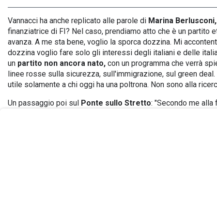
Vannacci ha anche replicato alle parole di
Marina Berlusconi,
finanziatrice di FI? Nel caso, prendiamo atto che è un partito eter
avanza. A me sta bene, voglio la sporca dozzina. Mi accontento 
dozzina voglio fare solo gli interessi degli italiani e delle ita
un
partito non ancora nato,
con un programma che verrà spieg
linee rosse sulla sicurezza, sull'immigrazione, sul green deal.
User
utile solamente a chi oggi ha una poltrona. Non sono alla ricerc
Consent
Prompt
Un passaggio poi sul
Ponte sullo Stretto
: "Secondo me alla f
Focus
Prompt
quando invece è fondamentale per il progresso economico del P
ponte". "Quindi intanto li lasciamo delinquere e poi pagano...",
resto dei loro giorni". "Sì, questo è come quelli che dicono che 
poi lei la definisca pure vana..."
Passando al capitolo Lega, Vannacci ci è andato giù pesante: "
sono tutti quello che probabilmente mi hanno votato quando ero
A proposito di fisco, invece, ha spiegato: "Le tasse sono un 
un'immigrazione illimitata, alla fine questa coesione si sfalda 
però c'è un mare di mezzo". E ancora: "L'immigrazione illimita