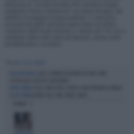
abitazione di via Papa Giovanni XXII, perché la moglie
spagnola si trova in vacanza nel suo paese d’origine. Nel
tentativo di svegliare il proprio padrone, il cane gli ha
procurato dei graffi. Secondo quanto hanno accertato i
carabinieri della locale stazione e i sanitari del 118, non ci
sarebbero dubbi sulle cause del decesso, dovuto molto
probabilmente a un malore.
Tag
CANE
VEGLIA
PADRONE
LODI, SI FERMA PER AIUTARE UN CANE E VIENE
SULLA PROVINCIALE 27
ACCOLTELLATA: SOSPETTO SCONCERTANTE
COSA E COME LO DICE: CAPIRE IL CANE ATTRAVERSO L'ABBAIO
MONDO ANIMALE
RAPINE CON IL CANE, NUOVA “MODA”
DA NON CREDERE
OPINIONI