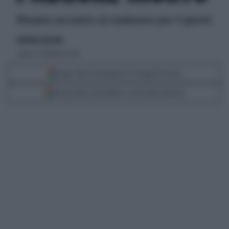
Rimane accanto al cadavere per 2 giorni
di Monica Rizzello
sabato 20 febbraio 2010
Segui Libero Quotidiano su Google Discover
Scegli Libero Quotidiano come fonte preferita