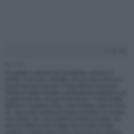
1' di lettura
Ha vegliato il cadavere del suo padrone, tentando di
aiutarlo. È successo a Bologna, dove un cane meticcio è
rimasto due giorni accanto a Paolo Marino, pensionato
70enne di Gaggio Montano, sull'Appennino bolognese, per
il quale ormai non c'era più niente da fare. È stata la figlia
dell’uomo, residente a Pisa, a dare l’allarme verso le 23 di
ieri, dopo avere inutilmente tentato di mettersi in contatto
con il padre, che aveva qualche problema di salute. Ieri
sera si è infatti recata a Gaggio dove ha fatto la triste
scoperta. In questi giorni l’uomo viveva da solo nella sua