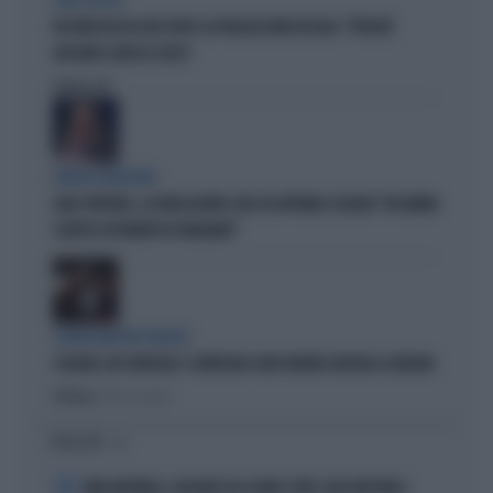
CIRCO ROSSO
FDI RIDICOLIZZA AVS DOPO LA PAGLIACCIATA IN AULA: "PERCHÉ
GIOCANO A MOSCA CIECA"
Politica
di
ERRORI GIUDIZIARI
GAIA TORTORA, LA RIVELAZIONE CON CUI AFFONDA SCHLEIN: "MI HANNO
SCRITTO ESPONENTI PD INDIGNATI"
CENTROSINISTRA FRAGILE
SCHLEIN, UN CONSIGLIO: SI IMPEGNI A FAR DURARE ANCORA LA MELONI
Politica
di Pietro Senaldi
I PIÙ LETTI
1
KIMI ANTONELLI, VACANZE DA SOGNO: TUFFI, RACCHETTONI E