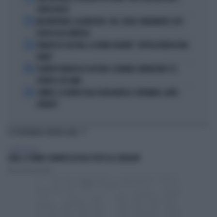
SUPER-YACHT
2
MASTANTUONO, ALAJBEGOVIC, PAZ, YILDIZ: FINALMENTE SI DÀ
SPAZIO ALLA FANTASIA
3
FRANCESCO GUCCINI, LE ULTIME VOLONTÀ: "SEPPELLITEMI IN UNA
VIGNA"
4
È MORTO FRANCESCO GUCCINI: IL GRANDE CANTAUTORE SI È
SPENTO A 86 ANNI
5
SINNER, LA VERITÀ SULLA VISITA MEDICA: CINCINNATI, ALTRO
FORFAIT?
TI POTREBBERO INTERESSARE
SCIENZE & TECH
LUNA, IL PRIMO SCHIANTO FA FELICI TUTTI GLI SCIENZIATI
Alessandro Dell'Orto