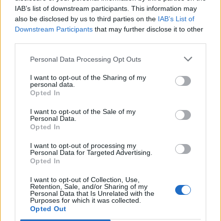
IAB’s list of downstream participants. This information may
Segui Libero Quotidiano su Google Discover
also be disclosed by us to third parties on the
IAB’s List of
Scegli Libero Quotidiano come fonte preferita
Downstream Participants
that may further disclose it to other
third parties.
SEZIONI
Personal Data Processing Opt Outs
I want to opt-out of the Sharing of my
SPETTACOLI
personal data.
Opted In
SCIENZA E TECH
I want to opt-out of the Sale of my
Personal Data.
Opted In
ALTRO
I want to opt-out of processing my
Personal Data for Targeted Advertising.
Opted In
I want to opt-out of Collection, Use,
Retention, Sale, and/or Sharing of my
Personal Data that Is Unrelated with the
Purposes for which it was collected.
Libero Shopping
Contatti
Pubblicità
Cookie policy
Privacy policy
Opted Out
Condizioni generali
Modello 231
Assistenza
Preferenze Privacy