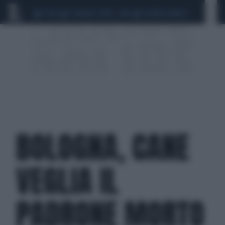
CEUTA
SCANDALO CONTE-COVID
SIGFRIDO RANUCCI
BOLOGNA, CANE
VEGLIA IL
PADRONE MORTO