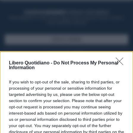
ACQUISTA UN ABBONAMENTO
OTTIENI DEI SUPER VANTAGGI
Potrai sfogliare la rivista online, leggere tutte le edizioni locali, ricevere a
casa il giornale cartaceo
SFOGLIA IL GIORNALE
ACQUISTA ABBONAMENTO
Libero Quotidiano -
Do Not Process My Personal
Information
If you wish to opt-out of the sale, sharing to third parties, or
processing of your personal or sensitive information for
targeted advertising by us, please use the below opt-out
section to confirm your selection. Please note that after your
opt-out request is processed you may continue seeing
interest-based ads based on personal information utilized by
us or personal information disclosed to third parties prior to
your opt-out. You may separately opt-out of the further
Seguici su Google Discover
disclosure of your personal information by third parties on the