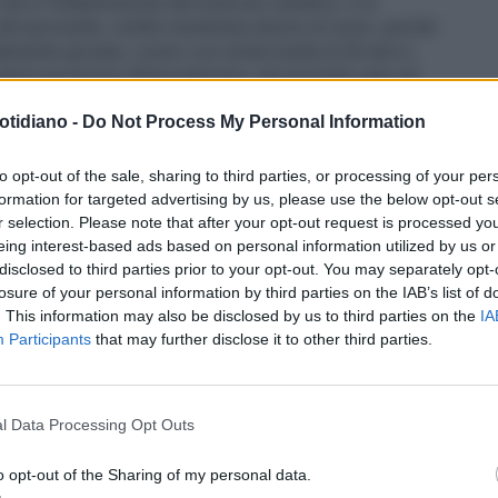
 che è l’infiammazione del muscolo cardiaco, e la
del pericardio, sottile membrana intorno al cuore, perché
amente giovane, ovvero con un’età media di 36 anni e
i giorni successivi all’inoculazione, nel secondo caso ad
a di 60 anni e dopo 15 giorni dalla vaccinazione. Nell’80%
otidiano -
Do Not Process My Personal Information
avviene dopo la seconda, anche se non sono mancati
a prima dose. Non ci sono differenze di genere così
uppare l’infiammazione con Pfizer Biontech piuttosto che
to opt-out of the sale, sharing to third parties, or processing of your per
i sono stati decessi o forme gravi, ma tutti i casi si
formation for targeted advertising by us, please use the below opt-out s
".
r selection. Please note that after your opt-out request is processed y
eing interest-based ads based on personal information utilized by us or
disclosed to third parties prior to your opt-out. You may separately opt-
losure of your personal information by third parties on the IAB’s list of
. This information may also be disclosed by us to third parties on the
IA
Participants
that may further disclose it to other third parties.
l Data Processing Opt Outs
o opt-out of the Sharing of my personal data.