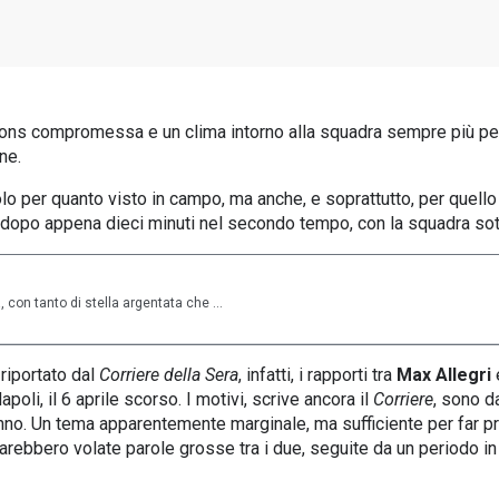
ampions compromessa e un clima intorno alla squadra sempre più pe
rne.
lo per quanto visto in campo, ma anche, e soprattutto, per quello
e, dopo appena dieci minuti nel secondo tempo, con la squadra sot
 con tanto di stella argentata che ...
riportato dal
Corriere della Sera
, infatti, i rapporti tra
Max Allegri
poli, il 6 aprile scorso. I motivi, scrive ancora il
Corriere
, sono d
nno. Un tema apparentemente marginale, ma sufficiente per far pre
sarebbero volate parole grosse tra i due, seguite da un periodo in