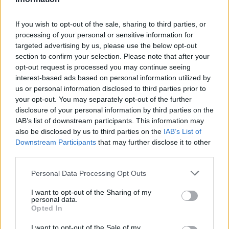
If you wish to opt-out of the sale, sharing to third parties, or
processing of your personal or sensitive information for
targeted advertising by us, please use the below opt-out
section to confirm your selection. Please note that after your
opt-out request is processed you may continue seeing
interest-based ads based on personal information utilized by
us or personal information disclosed to third parties prior to
your opt-out. You may separately opt-out of the further
Seguici su Google Discover
disclosure of your personal information by third parties on the
IAB’s list of downstream participants. This information may
Segui Libero Quotidiano su Google Discover
also be disclosed by us to third parties on the
IAB’s List of
Scegli Libero Quotidiano come fonte preferita
Downstream Participants
that may further disclose it to other
third parties.
SEZIONI
Personal Data Processing Opt Outs
I want to opt-out of the Sharing of my
SPETTACOLI
personal data.
Opted In
SCIENZA E TECH
I want to opt-out of the Sale of my