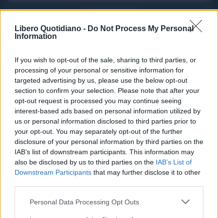
ACQUISTA ABBONAMENTO
Libero Quotidiano -
Do Not Process My Personal
Information
If you wish to opt-out of the sale, sharing to third parties, or
processing of your personal or sensitive information for
targeted advertising by us, please use the below opt-out
section to confirm your selection. Please note that after your
opt-out request is processed you may continue seeing
interest-based ads based on personal information utilized by
us or personal information disclosed to third parties prior to
your opt-out. You may separately opt-out of the further
Seguici su Google Discover
disclosure of your personal information by third parties on the
IAB’s list of downstream participants. This information may
Segui Libero Quotidiano su Google Discover
also be disclosed by us to third parties on the
IAB’s List of
Scegli Libero Quotidiano come fonte preferita
Downstream Participants
that may further disclose it to other
third parties.
SEZIONI
Personal Data Processing Opt Outs