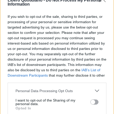
Libero Quotidiano -
Do Not Process My Personal
Information
If you wish to opt-out of the sale, sharing to third parties, or
processing of your personal or sensitive information for
targeted advertising by us, please use the below opt-out
section to confirm your selection. Please note that after your
opt-out request is processed you may continue seeing
interest-based ads based on personal information utilized by
us or personal information disclosed to third parties prior to
your opt-out. You may separately opt-out of the further
Seguici su Google Discover
disclosure of your personal information by third parties on the
IAB’s list of downstream participants. This information may
Segui Libero Quotidiano su Google Discover
also be disclosed by us to third parties on the
IAB’s List of
Scegli Libero Quotidiano come fonte preferita
Downstream Participants
that may further disclose it to other
third parties.
SEZIONI
Personal Data Processing Opt Outs
I want to opt-out of the Sharing of my
SPETTACOLI
personal data.
Opted In