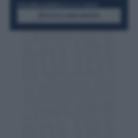
RESTA SEMPRE AGGIORNATO
UNISCITI ALLA COMMUNITY
ACCEDI AL CANALE WHATSAPP