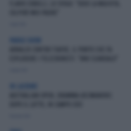
FLAVIO COBOLLI, LO SFOGO: "ODIO LA MIA VITA,
COLPIRÒ MIO PADRE"
2 luglio 2026
PARIGI SHOW
ARNALDI CONTRO TIAFOE, IL PUNTO CHE FA
ESPLODERE I TELECRONISTI: "UNO SCANDALO"
2 giugno 2026
IN LACRIME
AUSTRALIAN OPEN, DRAMMA-KECMANOVIC:
DOPO IL LUTTO, IN CAMPO COSÌ
19 gennaio 2026