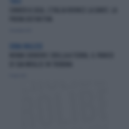
TRIS!
SINNER A CASA, L'ITALIA RIVINCE LA DAVIS: LA
PROVA DEFINITIVA
24 novembre 2025
ERBA INGLESE
NOVAK DJOKOVIC CROLLA A TERRA, IL PANICO
DI SUA MOGLIE IN TRIBUNA
10 luglio 2025