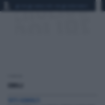
CEUTA
SCANDALO CONTE-COVID
SIGFRIDO RANUCCI
5 risultati per:
COBOLLI
TUTTI SCONVOLTI