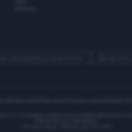
Esteri
Economia
egui Libero Quotidiano su Google Discover
Scegli Libero
icità
Cookie policy
Privacy policy
Condizioni generali
Modello 231
ell’Aprica 18, 20158 Milano - Registro Imprese di Milano Monza Brianza Lod
1690166 Cap. Soc. € 400.000,00 i.v.
Tutti i diritti riservati - ISSN (sito web): 2531-6370