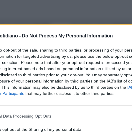
IRE IN CATTEDRA
GIULIANO
RIBALTARE LA REALTÀ
FRANCES
RARA STRONCA IL PD:
ALBANESE CONTRO LE FORZE
otidiano -
Do Not Process My Personal Information
ANCESCA ALBANESE? DALLA
DELL'ORDINE: "ATTEGGIAMENTI
ILTÀ ALLA BARBARIE"
FASCISTI, LO VEDO CON CHI
to opt-out of the sale, sharing to third parties, or processing of your per
formation for targeted advertising by us, please use the below opt-out s
PROTESTA"
r selection. Please note that after your opt-out request is processed y
eing interest-based ads based on personal information utilized by us or
disclosed to third parties prior to your opt-out. You may separately opt-
losure of your personal information by third parties on the IAB’s list of
. This information may also be disclosed by us to third parties on the
IA
Participants
that may further disclose it to other third parties.
l Data Processing Opt Outs
o opt-out of the Sharing of my personal data.
LA COMMUNITY