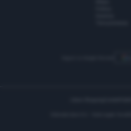
Milano
Politica
Giustizia
Terra promessa
Seguici su Google Discover
S
Libero Shopping
Contatti
Pubbl
Editoriale Libero S.r.l. - Sede Legale: Via d