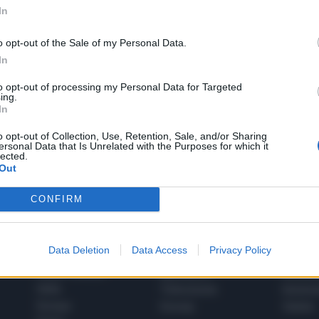
In
o opt-out of the Sale of my Personal Data.
In
to opt-out of processing my Personal Data for Targeted
1
ing.
In
o opt-out of Collection, Use, Retention, Sale, and/or Sharing
ersonal Data that Is Unrelated with the Purposes for which it
 SUPER VANTAGGI
lected.
S
e le edizioni locali, ricevere a casa il giornale cartaceo
Out
CONFIRM
Data Deletion
Data Access
Privacy Policy
SPETTACOLI
SCIENZA
Rissa Politica
Spettacoli
Alimen
Italia
Televisione
beness
Europa
Gossip
Salute