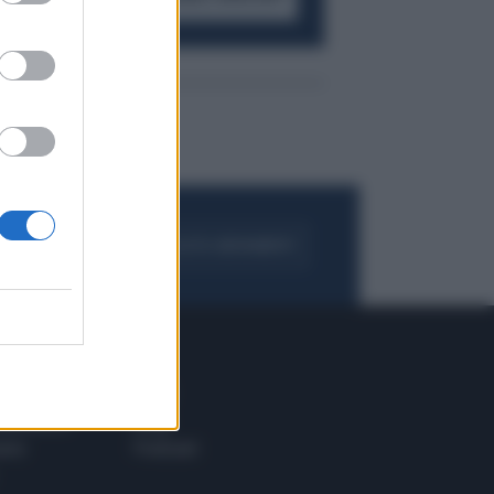
FOGLIA IL GIORNALE
ACQUISTA ABBONAMENTO
 E TECH
ALTRO
tazione e
Blog
ere
Podcast