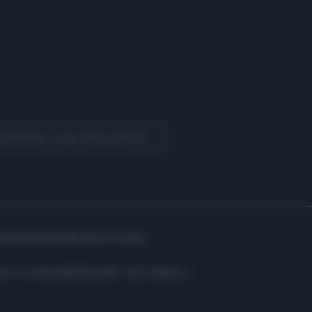
 Quotidiano come fonte preferita
Assistenza
Preferenze Privacy
i: C.F. e P.IVA 06823221004 - R.E.A. Milano n.