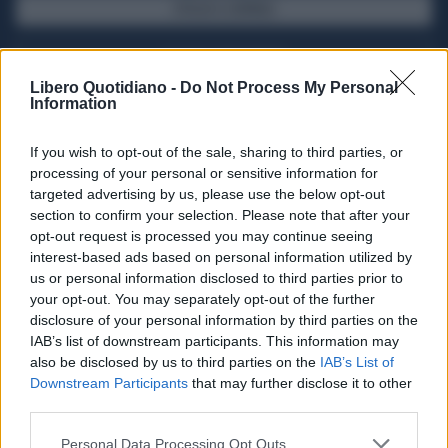
SFOGLIA IL GIORNALE
ACQUISTA ABBONAMENTO
Libero Quotidiano -
Do Not Process My Personal
Information
If you wish to opt-out of the sale, sharing to third parties, or
processing of your personal or sensitive information for
targeted advertising by us, please use the below opt-out
section to confirm your selection. Please note that after your
opt-out request is processed you may continue seeing
interest-based ads based on personal information utilized by
us or personal information disclosed to third parties prior to
your opt-out. You may separately opt-out of the further
Seguici su Google Discover
disclosure of your personal information by third parties on the
IAB’s list of downstream participants. This information may
Segui Libero Quotidiano su Google Discover
also be disclosed by us to third parties on the
IAB’s List of
Scegli Libero Quotidiano come fonte preferita
Downstream Participants
that may further disclose it to other
third parties.
SEZIONI
Personal Data Processing Opt Outs