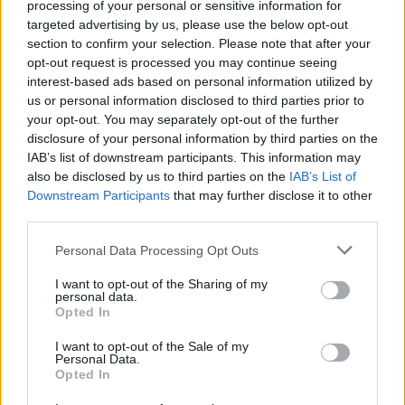
processing of your personal or sensitive information for
targeted advertising by us, please use the below opt-out
section to confirm your selection. Please note that after your
opt-out request is processed you may continue seeing
interest-based ads based on personal information utilized by
us or personal information disclosed to third parties prior to
your opt-out. You may separately opt-out of the further
Seguici su Google Discover
disclosure of your personal information by third parties on the
IAB’s list of downstream participants. This information may
Segui Libero Quotidiano su Google Discover
also be disclosed by us to third parties on the
IAB’s List of
Scegli Libero Quotidiano come fonte preferita
Downstream Participants
that may further disclose it to other
third parties.
SEZIONI
Personal Data Processing Opt Outs
I want to opt-out of the Sharing of my
SPETTACOLI
personal data.
Opted In
SCIENZA E TECH
I want to opt-out of the Sale of my
Personal Data.
Opted In
ALTRO