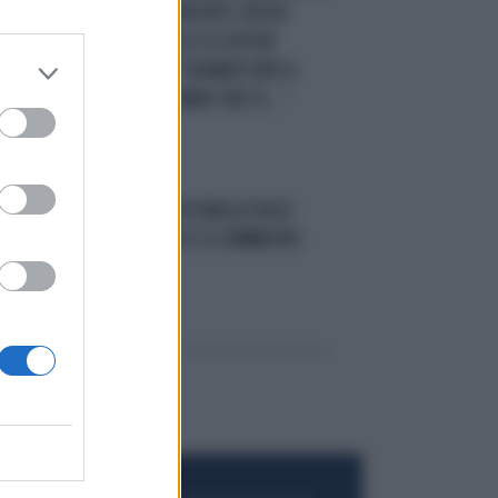
MALELINGUE
DEDICATO, ROCIO
O
MUNOZ MORALES E IL GOSSIP
VERGOGNOSO: "QUANDO ERO A
SANREMO DICEVANO CHE IO..."
IL RICORDO
ROCIO BALLA SULLE
NOTE DI MANGO E SI COMMUOVE