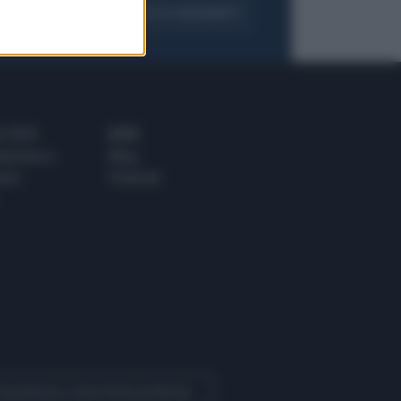
FOGLIA IL GIORNALE
ACQUISTA ABBONAMENTO
 E TECH
ALTRO
tazione e
Blog
ere
Podcast
 Quotidiano come fonte preferita