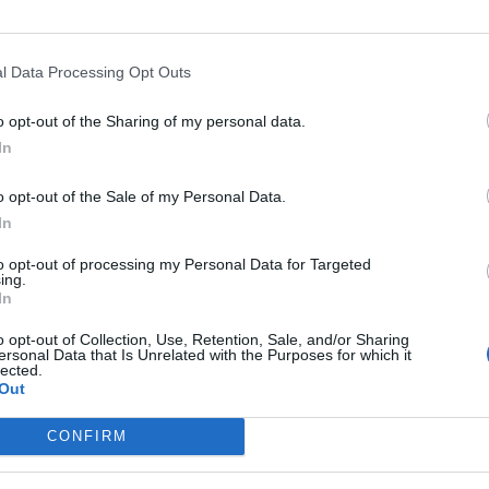
UZIONI
PRIMA DELLA SCALA,
BOOM
RAOUL BOVA E ROCIO,
IO MUNOZ MORALES
ESPLODE IL GOSSIP: "SEMBRAN
GERATA: SI VEDE (QUASI)
UNA COPPIA PERFETTA, MA DA
l Data Processing Opt Outs
TO, DA IMPAZZIRE
QUALCHE ANNO..."
o opt-out of the Sharing of my personal data.
In
o opt-out of the Sale of my Personal Data.
A
ELISA ISOARDI,
INCARTATA
DOMENICA IN, GAFFE
In
SPARENZE KILLER AL
CLAMOROSA PER MARA VENIER
TECARLO FILM FESTIVAL: SALE
DAVANTI ALLA SUA OSPITE: "MI
to opt-out of processing my Personal Data for Targeted
ing.
PALCO "VESTITA" COSÌ, SI
SONO INCANTATA"
In
ANO TUTTI
o opt-out of Collection, Use, Retention, Sale, and/or Sharing
ersonal Data that Is Unrelated with the Purposes for which it
lected.
Out
1
2
CONFIRM