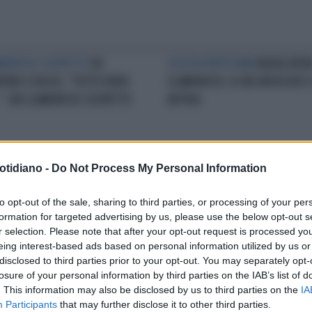
MOROSO SOSPETTO
DE
SCELTA FORTISSIMA
RAOUL BOV
TINO E ROCIO, "TUTTO VERO
CLAMOROSO: A CHE AVVOCATO 
.": UN CLAMOROSO SOSPETTO
AFFIDA
otidiano -
Do Not Process My Personal Information
CANTISSIMA
LA VOLTA BUONA,
MIRINO
ROCIO MUNOZ MORALES
OZ MORALES SCONVOLGE
DOMENICA IN, INSULTANO LA
to opt-out of the sale, sharing to third parties, or processing of your per
IVO: "RAUL BOVA..."
VENIER: "IMPICCIONA, NESSUNO
formation for targeted advertising by us, please use the below opt-out s
INTERVIENE IN RAI?"
r selection. Please note that after your opt-out request is processed y
eing interest-based ads based on personal information utilized by us or
disclosed to third parties prior to your opt-out. You may separately opt-
LA COMMUNITY
losure of your personal information by third parties on the IAB’s list of
. This information may also be disclosed by us to third parties on the
IA
Participants
that may further disclose it to other third parties.