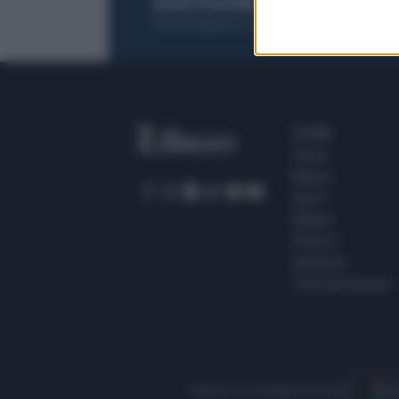
ACQUISTA UN ABBONAMENTO
OTTIENI DEI
Potrai sfogliare la rivista online, leggere tutt
SEZIONI
Home
Meteo
Sport
Milano
Politica
Giustizia
Terra promessa
Seguici su Google Discover
S