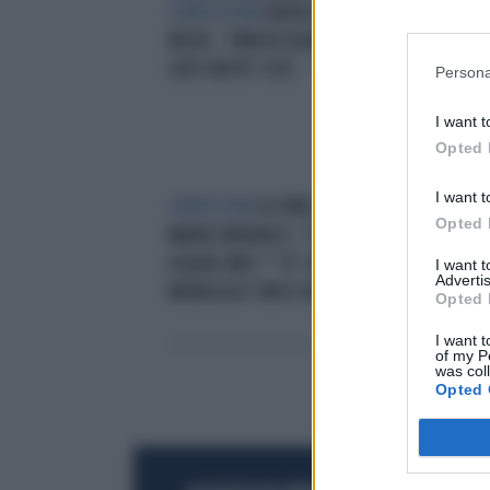
CONFESSIONI
RAOUL BOVA A
SED
BELVE, "OMOSESSUALE? QUESTO
ROC
LATO UN PO' COSÌ..."
ESA
Persona
TUT
I want t
Opted 
I want t
CONTESTATA
LE IENE, ROCIO
URC
Opted 
MUNOZ MORALES: "CALIENTE
TRA
UGUALE MIG***A". BUFERA SUL
MON
I want 
Advertis
MONOLOGO "ANTI-ITALIANO"
SUL 
Opted 
GIR
I want t
of my P
was col
Opted 