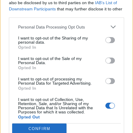
also be disclosed by us to third parties on the
IAB’s List of
Scegli Libero Quotidiano come fonte preferita
Downstream Participants
that may further disclose it to other
third parties.
SEZIONI
Personal Data Processing Opt Outs
I want to opt-out of the Sharing of my
SPETTACOLI
personal data.
Opted In
SCIENZA E TECH
I want to opt-out of the Sale of my
Personal Data.
Opted In
ALTRO
I want to opt-out of processing my
Personal Data for Targeted Advertising.
Opted In
I want to opt-out of Collection, Use,
Retention, Sale, and/or Sharing of my
Personal Data that Is Unrelated with the
Purposes for which it was collected.
Libero Shopping
Contatti
Pubblicità
Cookie policy
Privacy policy
Opted Out
Condizioni generali
Modello 231
Assistenza
Preferenze Privacy
CONFIRM