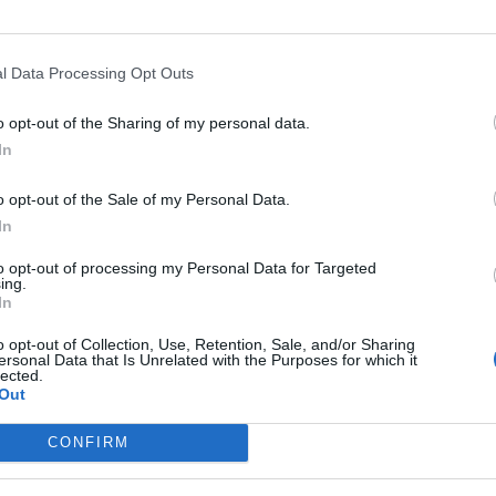
SFORMAZIONE
LAGO D'ARAL, IL
DRAMMA
BRITISH AIRWAYS,
O CHE SCONVOLGE IL MONDO:
DONNA COLLASSA IN AEREO:
'ERA PRIMA E COM'È OGGI,
ATTERRAGGIO D'EMERGENZA,
l Data Processing Opt Outs
O LE FOTO
"COME È MORTA". IL FINALE
o opt-out of the Sharing of my personal data.
PEGGIORE
In
o opt-out of the Sale of my Personal Data.
PARIS HILTON CAUCASICA
NELL'INDIFFERENZA DI TUTTI
In
NARA KARIMOVA, LA BELLA
UZBEKISTAN, LA STORIA DELLA
LIA DEL DITTATORE UZBEKO
CANTANTE GOOGOOSHA: DA FIG
to opt-out of processing my Personal Data for Targeted
ing.
PREDILETTA DEL DITTATORE A
In
PRIGIONIERA MALTRATTATA
o opt-out of Collection, Use, Retention, Sale, and/or Sharing
ersonal Data that Is Unrelated with the Purposes for which it
lected.
Out
1
CONFIRM