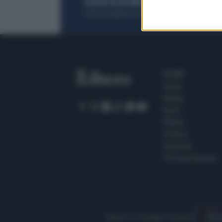
ACQUISTA UN ABBONAMENTO
OTTIENI DEI
Potrai sfogliare la rivista online, leggere tutt
SEZIONI
Home
Meteo
Sport
Milano
Politica
Giustizia
Terra promessa
Seguici su Google Discover
S