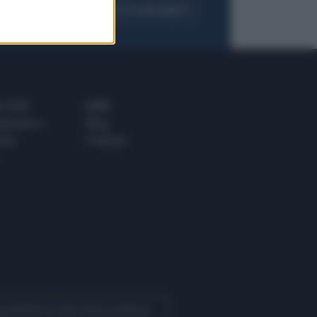
FOGLIA IL GIORNALE
ACQUISTA ABBONAMENTO
 E TECH
ALTRO
tazione e
Blog
ere
Podcast
 Quotidiano come fonte preferita