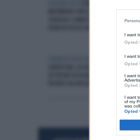
VIOLENZA CIECA
UZBEKISTAN, IL
TRA
MATRIMONIO FINISCE IN
CAS
TRAGEDIA: IL MARITO PRENDE A
COM
Persona
PUGNI IN FACCIA LA MOGLIE
ECC
I want t
Opted 
I want t
GUERRA DI SUCCESSIONE
LA 
Opted 
UZBEKISTAN, LA FIGLIA DEL
GUL
DITTATORE IN DISGRAZIA: "HANNO
FIG
I want 
Advertis
PROVATO AD AVVELENARMI"
Opted 
I want t
of my P
was col
Opted 