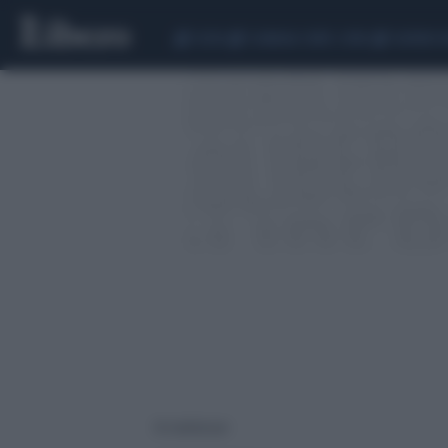
CEUTA
SCANDALO CONTE-COVID
SIGFRIDO 
16 risultati per: