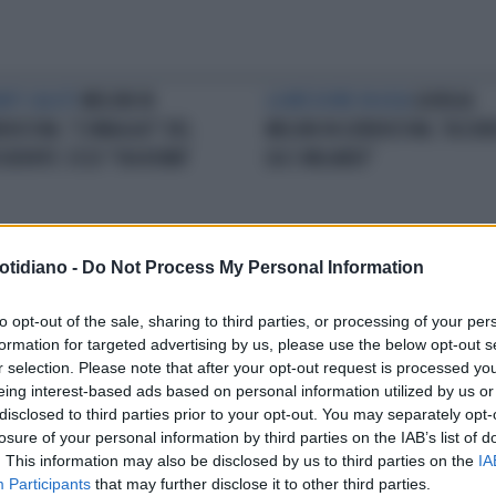
ANTI SALUTI
MELONI IN
LA MISSIONE IN ASIA
GIORGIA
EKISTAN, "L'OMAGGIO" DEL
MELONI IN UZBEKISTAN, "ACCO
SIDENTE: ECCO "VIA ROMA"
DA 3 MILIARDI"
otidiano -
Do Not Process My Personal Information
IGI 2024
TULKIN KILICHEV,
PRESIDENTE RUSSO
UZBEKISTA
ESTO CARDIACO MENTRE
L'ARRIVO DI PUTIN PER LA VISITA
to opt-out of the sale, sharing to third parties, or processing of your per
MATOV FA FESTA PER LA
STATO
formation for targeted advertising by us, please use the below opt-out s
AGLIA
r selection. Please note that after your opt-out request is processed y
eing interest-based ads based on personal information utilized by us or
disclosed to third parties prior to your opt-out. You may separately opt-
LA COMMUNITY
losure of your personal information by third parties on the IAB’s list of
. This information may also be disclosed by us to third parties on the
IA
Participants
that may further disclose it to other third parties.