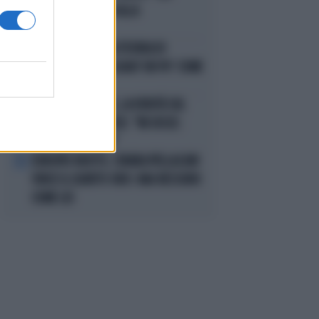
QUALE PROCESSO ALLA
NORIMBERGA?!"
JANNIK SINNER, LA TEORIA DI
3
NARGISO: "I SUOI GUAI? UN PO' COME
I CALCIATORI..."
FRANCESCO TOTTI, LA VERITÀ SUL
4
PUGNO A COLONNESE: "MI DISSE:
NON È TUO FIGLIO"
EUROPEI NUOTO, CHIARA PELLACANI
5
VINCE IL QUINTO ORO: MAI NESSUNO
COME LEI