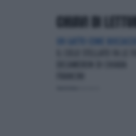
CHIAVI DI LETTU
UN GATTO COME BOCCACCI
IL CIELO STELLATO FA LE F
DECAMERON DI CHIARA
FRANCINI
Chiavi di lettura
di Lucia Esposito