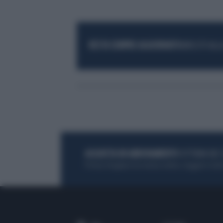
RESTA SEMPRE AGGIORNATO
UNISCITI AL
ACQUISTA UN ABBONAMENTO
OTTIENI DEI
Potrai sfogliare la rivista online, leggere tutt