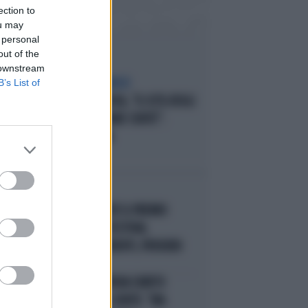
ection to
ou may
 personal
out of the
 downstream
B’s List of
SCELTE NEL CAMPO LARGO
SONDAGGIO IPSOS-DOXA, "IL 92% DEGLI
ELETTORI PD VOTEREBBE CONTE":
SCHLEIN SPAZZATA VIA
I PIÙ LETTI
CARLO CONTI RICEVE IL PREMIO
1
SPETTACOLO DEL FESTIVAL
"ORIZZONTI DIFFERENTI, PENSIERI
DISTINTI"
IN ONDA, MULÈ FRENA SUBITO
2
TELESE SUL CASO-CONTE: "MA