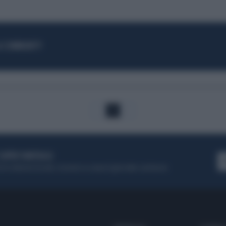
LA COMMUNITY
1
 SUPER VANTAGGI
S
e le edizioni locali, ricevere a casa il giornale cartaceo