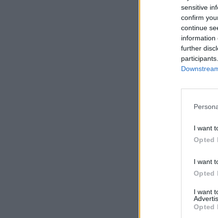
sensitive in
confirm you
continue se
information 
further disc
participants
Downstream 
Persona
I want t
Opted 
I want t
Opted 
I want 
Advertis
Opted 