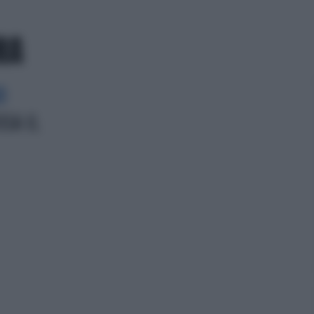
RA
O
USA IL