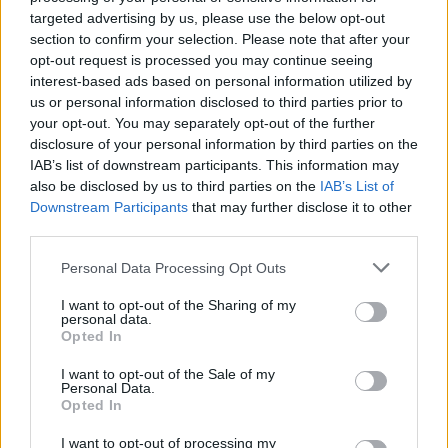
targeted advertising by us, please use the below opt-out
section to confirm your selection. Please note that after your
opt-out request is processed you may continue seeing
interest-based ads based on personal information utilized by
us or personal information disclosed to third parties prior to
your opt-out. You may separately opt-out of the further
Seguici su Google Discover
disclosure of your personal information by third parties on the
IAB’s list of downstream participants. This information may
Segui Libero Quotidiano su Google Discover
also be disclosed by us to third parties on the
IAB’s List of
Scegli Libero Quotidiano come fonte preferita
Downstream Participants
that may further disclose it to other
third parties.
SEZIONI
Personal Data Processing Opt Outs
I want to opt-out of the Sharing of my
SPETTACOLI
personal data.
Opted In
SCIENZA E TECH
I want to opt-out of the Sale of my
Personal Data.
Opted In
ALTRO
I want to opt-out of processing my