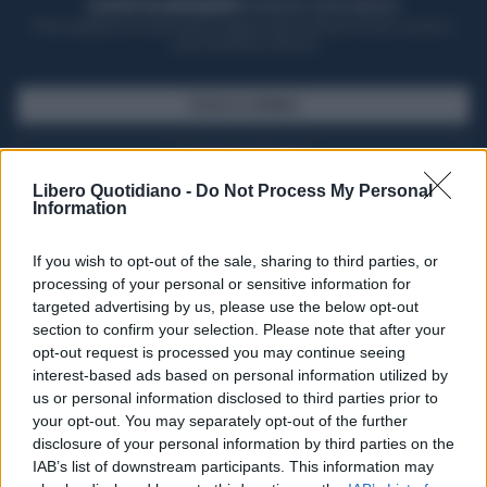
ACQUISTA UN ABBONAMENTO
OTTIENI DEI SUPER VANTAGGI
Potrai sfogliare la rivista online, leggere tutte le edizioni locali, ricevere a
casa il giornale cartaceo
SFOGLIA IL GIORNALE
ACQUISTA ABBONAMENTO
Libero Quotidiano -
Do Not Process My Personal
Information
If you wish to opt-out of the sale, sharing to third parties, or
processing of your personal or sensitive information for
targeted advertising by us, please use the below opt-out
section to confirm your selection. Please note that after your
opt-out request is processed you may continue seeing
interest-based ads based on personal information utilized by
us or personal information disclosed to third parties prior to
your opt-out. You may separately opt-out of the further
Seguici su Google Discover
disclosure of your personal information by third parties on the
IAB’s list of downstream participants. This information may
Segui Libero Quotidiano su Google Discover