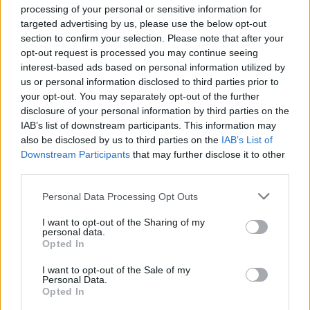
processing of your personal or sensitive information for
targeted advertising by us, please use the below opt-out
section to confirm your selection. Please note that after your
opt-out request is processed you may continue seeing
interest-based ads based on personal information utilized by
us or personal information disclosed to third parties prior to
your opt-out. You may separately opt-out of the further
Seguici su Google Discover
disclosure of your personal information by third parties on the
IAB’s list of downstream participants. This information may
Segui Libero Quotidiano su Google Discover
also be disclosed by us to third parties on the
IAB’s List of
Scegli Libero Quotidiano come fonte preferita
Downstream Participants
that may further disclose it to other
third parties.
SEZIONI
Personal Data Processing Opt Outs
I want to opt-out of the Sharing of my
SPETTACOLI
personal data.
Opted In
SCIENZA E TECH
I want to opt-out of the Sale of my
Personal Data.
Opted In
ALTRO