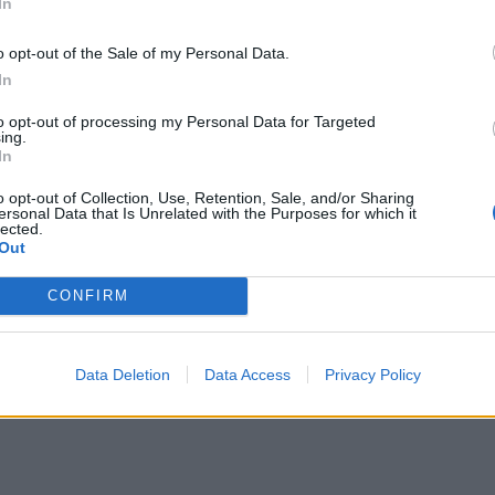
In
o opt-out of the Sale of my Personal Data.
In
to opt-out of processing my Personal Data for Targeted
ing.
In
o opt-out of Collection, Use, Retention, Sale, and/or Sharing
ersonal Data that Is Unrelated with the Purposes for which it
lected.
Out
CONFIRM
Data Deletion
Data Access
Privacy Policy