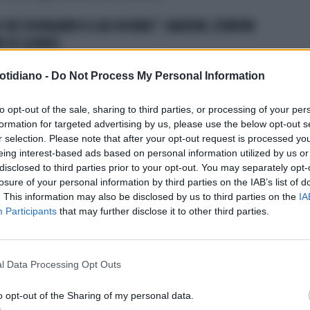
 CHI STA PAGANDO IL GAS IN RUBLI": SANZIONI, L'EUROPA
N SE LA RIDE)
a Polonia e della Bulgaria che hanno subito lo stop delle
alla Russia per essersi rif...
otidiano -
Do Not Process My Personal Information
to opt-out of the sale, sharing to third parties, or processing of your per
formation for targeted advertising by us, please use the below opt-out s
r selection. Please note that after your opt-out request is processed y
eing interest-based ads based on personal information utilized by us or
disclosed to third parties prior to your opt-out. You may separately opt-
losure of your personal information by third parties on the IAB’s list of
. This information may also be disclosed by us to third parties on the
IA
Participants
that may further disclose it to other third parties.
l Data Processing Opt Outs
o opt-out of the Sharing of my personal data.