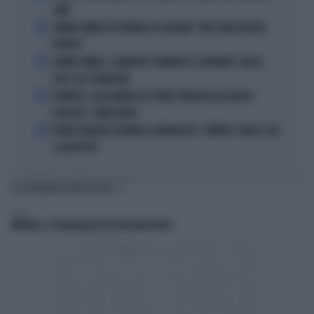
ANNI
2
JANNIK SINNER FA TREMARE GLI ITALIANI: "NON SONO ANCORA
PRONTO"
3
JANNIK SINNER, CLAMOROSO: RINUNCIA A CINCINNATI, GIALLO
SULLE SUE CONDIZIONI
4
JUVENTUS, ALESSANDRO DEL PIERO STREGATO DAL NUOVO
ACQUISTO: "TANTA ROBA"
5
NOVAK DJOKOVIC FULMINA IL GIORNALISTA: "SINNER? CONOSCI GIÀ
LA RISPOSTA"
TI POTREBBERO INTERESSARE
ESTERI
MINORCA, 40 ITALIANI BLOCCATI IN AEROPORTO