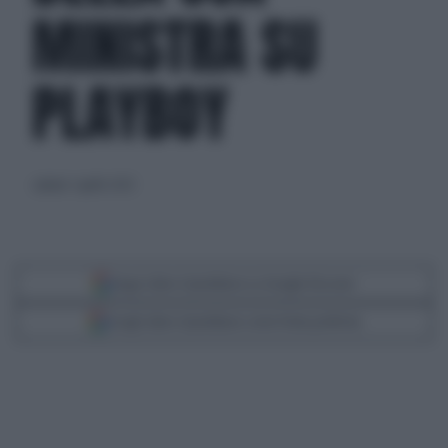
MINISTRA SU
PLAYBOY
sabato 1 aprile 2023
Segui Libero Quotidiano su Google Discover
Scegli Libero Quotidiano come fonte preferita