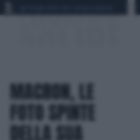
CEUTA
SCANDALO CONTE-COVID
CALCIOMERCATO
MACRON, LE
FOTO SPINTE
DELLA SUA