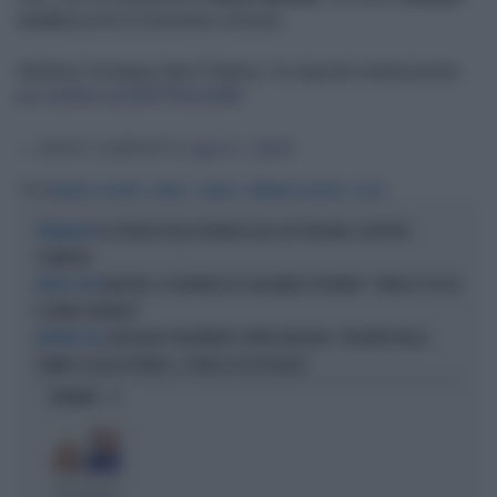
erotici
prima di diventare ministra.
Marlène Schiappa dans Playboy: la majorité embarrassée
pic.twitter.com/M1P6sZxh8s
— BFMTV (@BFMTV)
April 1, 2023
Tag
MARLENE SCHIAPPA
PLAYBOY
FRANCIA
EMMANUEL MACRON
ELISEO
LO SFREGIO DELLA FRANCIA AGLI 007 ITALIANI: IL REPORT-
SPIONAGGIO
SCANDALO
MACRON, LA DENUNCIA DI ALEXANDR STEPANOV: "PARIGI? PUZZA
NUOVO CASO
E URINA OVUNQUE"
GREGORIO PALTRINIERI CONTRO MACRON: "NUOTARE NELLA
NUOTATE FOLLI
SENNA? ACQUA PUTRIDA, SI FINISCE IN OSPEDALE"
OPINIONI