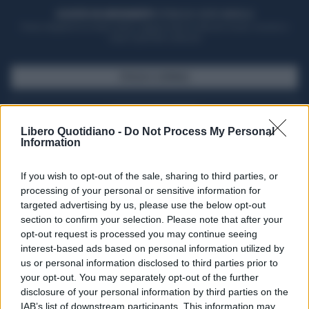
ACQUISTA UN ABBONAMENTO
OTTIENI DEI SUPER VANTAGGI
Potrai sfogliare la rivista online, leggere tutte le edizioni locali, ricevere a
casa il giornale cartaceo
SFOGLIA IL GIORNALE
ACQUISTA ABBONAMENTO
Libero Quotidiano -
Do Not Process My Personal
Information
If you wish to opt-out of the sale, sharing to third parties, or
processing of your personal or sensitive information for
targeted advertising by us, please use the below opt-out
section to confirm your selection. Please note that after your
opt-out request is processed you may continue seeing
interest-based ads based on personal information utilized by
us or personal information disclosed to third parties prior to
your opt-out. You may separately opt-out of the further
Seguici su Google Discover
disclosure of your personal information by third parties on the
IAB’s list of downstream participants. This information may
Segui Libero Quotidiano su Google Discover