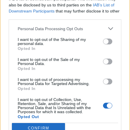
also be disclosed by us to third parties on the
IAB’s List of
Scegli Libero Quotidiano come fonte preferita
Downstream Participants
that may further disclose it to other
third parties.
SEZIONI
Personal Data Processing Opt Outs
I want to opt-out of the Sharing of my
SPETTACOLI
personal data.
Opted In
SCIENZA E TECH
I want to opt-out of the Sale of my
Personal Data.
Opted In
ALTRO
I want to opt-out of processing my
Personal Data for Targeted Advertising.
Opted In
I want to opt-out of Collection, Use,
Retention, Sale, and/or Sharing of my
Personal Data that Is Unrelated with the
Purposes for which it was collected.
Libero Shopping
Contatti
Pubblicità
Cookie policy
Privacy policy
Opted Out
Condizioni generali
Modello 231
Assistenza
Preferenze Privacy
CONFIRM