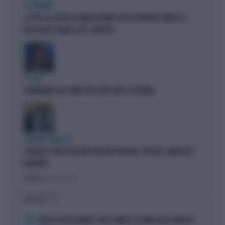
LA PREMIER
IL POST E LA FOTO DI GIORGIA MELONI CON LA PREMIER DANESE: IL
MESSAGGIO CHIARO A UE E SINISTRA
IL CASO
FRATOIANNI USA I MORTI PER ATTACCARE IL GOVERNO
SILENZIO SOSPETTO
SCHLEIN E CONTE TACCIONO PER NON PERDERE I VOTI DEL SINDACATO
MILITANTE
Politica
di Pietro Senaldi
I PIÙ LETTI
1
ADDIO A LIVIO BERRUTI, ORO OLIMPICO A ROMA 1960: AVEVA 87