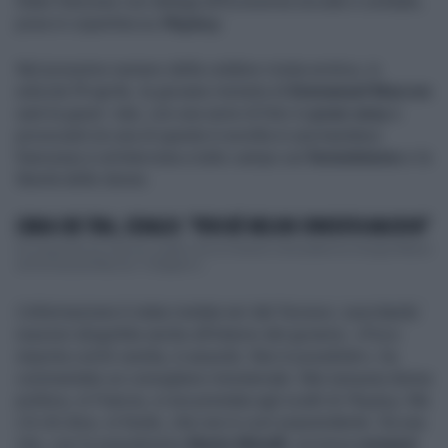
Stato francese con delega all’Economia sociale e solidale,
posa in copertina su
Playboy
.
Nel prossimo numero della celebre rivista erotica, in
edicola l’8 aprile, la giovane ministra di
Emmanuel Macron
sarà la guest -star, con una serie di foto in
pose sexy
e
provocanti (in una di queste è avvolta in una bandiera
francese) e un’intervista a tutto campo sul
femminismo
e la
libertà delle donne.
L'ARIA CHE TIRA, SENALDI: "PERCHÉ MELONI SPAVENTA MACRON"
Un lungo faccia a faccia, quello che si è tenuto a Bruxelles tra Giorgia Meloni
ed Emmanuel Macron. Il disgelo tr...
L’informazione è stata rivelata ieri dal
Parisien
, suscitando
reazioni sbigottite anche all’interno del governo. «Poco
importa com’è vestita, è assurdo. Non è possibile!», ha
commentato un consigliere ministeriale. Mai nessuna donna
politica, in Francia, si era prestata agli scatti di
Playboy
. Ma
c’è chi dice, in fondo, che non è così sorprendente. Da una
che, con lo pseudonimo
Marie Minelli
, scriveva
romanzi