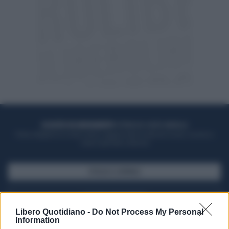
ACQUISTA UN ABBONAMENTO
OTTIENI DEI SUPER VANTAGGI
Potrai sfogliare la rivista online, leggere tutte le edizioni locali, ricevere a
casa il giornale cartaceo
SFOGLIA IL GIORNALE
ACQUISTA ABBONAMENTO
Libero Quotidiano -
Do Not Process My Personal
Information