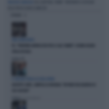
USA-GIAPPONE, TRUMP: "INTERVENTI A SOSTEGNO
PRESIDENTE AMERICANO
DELLO YEN IN SEGNO DI AMICIZIA"
OPINIONI
TARLI DEMOCRATICI
PD, "PATENTINO ANTIFASCISTA PER LE SALE STAMPA": L'ULTIMO DELIRIO
CROLLA IN AULA
Politica
di
IL GRILLINO PENSA AI (SUOI) AFFARI
GIUSEPPE CONTE, ZAMPOLLI LO INCHIODA: "MI PARLÒ DELL'ALBERGO DI
SUO SUOCERO"
Politica
di Giacomo Amadori