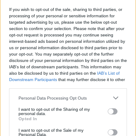
If you wish to opt-out of the sale, sharing to third parties, or
processing of your personal or sensitive information for
targeted advertising by us, please use the below opt-out
section to confirm your selection. Please note that after your
opt-out request is processed you may continue seeing
interest-based ads based on personal information utilized by
us or personal information disclosed to third parties prior to
your opt-out. You may separately opt-out of the further
Seguici su Google Discover
disclosure of your personal information by third parties on the
IAB’s list of downstream participants. This information may
Segui Libero Quotidiano su Google Discover
also be disclosed by us to third parties on the
IAB’s List of
Scegli Libero Quotidiano come fonte preferita
Downstream Participants
that may further disclose it to other
third parties.
SEZIONI
Personal Data Processing Opt Outs
I want to opt-out of the Sharing of my
SPETTACOLI
personal data.
Opted In
SCIENZA E TECH
I want to opt-out of the Sale of my
Personal Data.