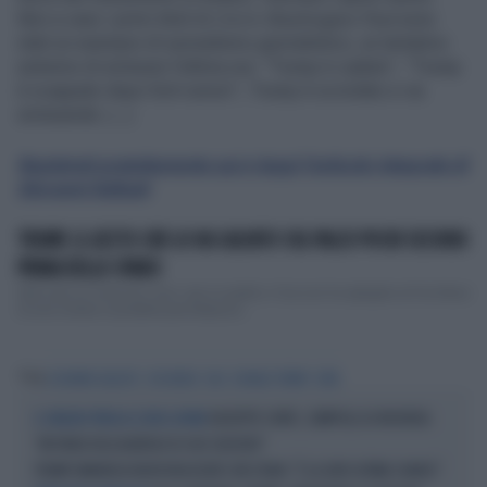
Non a caso i primi titoli di
Cnn
e
Washington Post
sono
stati un esempio di surrealismo giornalistico, un tentativo
estremo di sminuire l’ultima ora: “Trump è caduto”, “Trump
è scappato dopo forti rumori”, Trump è scivolato e via
sminuendo. (...)
Registrati gratuitamente qui e leggi l'articolo integrale di
Giovanni Sallusti
TRUMP, IL GESTO CHE LO HA SALVATO SUL PALCO POCHI SECONDI
PRIMA DELLO SPARO
Salvo per un miracolo. Anzi: per un grafico. Il tyccon ha spiegato al Fox News
di aver evitato il proiettile perch&eacut...
Tag
GIOVANNI SALLUSTI
JOE BIDEN
USA
DONALD TRUMP
DEM
GIUSEPPE CONTE, ZAMPOLLI LO INCHIODA:
IL GRILLINO PENSA AI (SUOI) AFFARI
"MI PARLÒ DELL'ALBERGO DI SUO SUOCERO"
TRUMP ANNUNCIA NUOVI NEGOZIATI CON L'IRAN: "È LA LORO ULTIMA CHANCE"