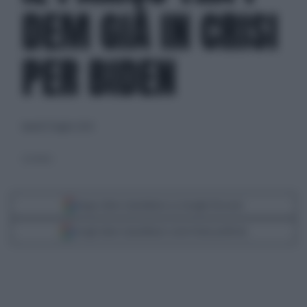
DEM GIÀ IN CRISI
PER BIDEN
lunedì 15 luglio 2024
Joe Biden
Segui Libero Quotidiano su Google Discover
Scegli Libero Quotidiano come fonte preferita