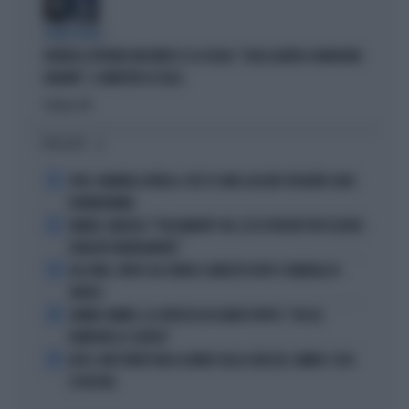
FUORI LUOGO
BORRELLI OFFENDE MUSUMECI E LA SICILIA: "SUGLI ALBERI A MANGIARE
BANANE", IL MINISTRO LO GELA
Politica
di
I PIÙ LETTI
1
JUVE, RAVANELLI RIVELA: COSÌ SI SONO LASCIATI SFUGGIRE GIGIO
DONNARUMMA
2
SINNER, NARGISO: "FISICAMENTE? NO, ECCO PERCHÉ PUÒ ESSERSI
STANCATO MENTALMENTE"
3
IGLI TARE, FURTO SUL TRENO E ARRESTO DOPO I FUNERALI DI
BARESI
4
JANNIK SINNER, LA CERTEZZA DI DARIO PUPPO: "CHI GLI
ROMPERÀ LE SCATOLE"
5
AUTO, NON TENETE MAI LA MANO SULLA LEVA DEL CAMBIO: COSA
SI RISCHIA