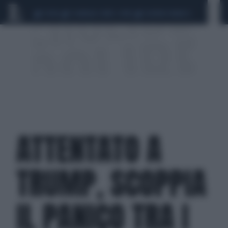
CEUTA
SCANDALO CONTE-COVID
SIGFRIDO RANUCCI
ATTENTATO A
TRUMP, SCOPPIA
IL PANICO TRA I