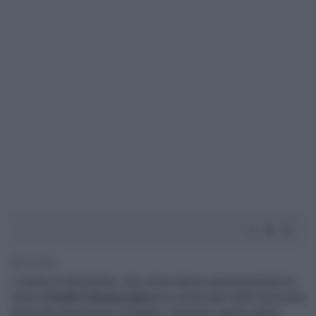
1' di lettura
I media di riferimento, che ormai danno espressamente la
linea al
Partito Democratico
(a cominciare dalla necessità
fisica del siluramento di Biden), l’avevano capito subito.