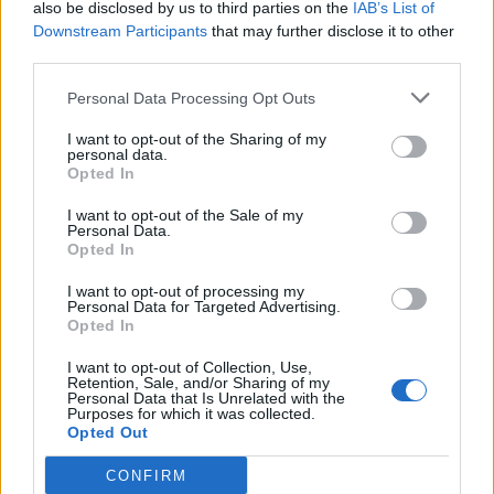
also be disclosed by us to third parties on the
IAB’s List of
Scegli Libero Quotidiano come fonte preferita
Downstream Participants
that may further disclose it to other
third parties.
SEZIONI
Personal Data Processing Opt Outs
I want to opt-out of the Sharing of my
SPETTACOLI
personal data.
Opted In
SCIENZA E TECH
I want to opt-out of the Sale of my
Personal Data.
Opted In
ALTRO
I want to opt-out of processing my
Personal Data for Targeted Advertising.
Opted In
I want to opt-out of Collection, Use,
Retention, Sale, and/or Sharing of my
Personal Data that Is Unrelated with the
Purposes for which it was collected.
Libero Shopping
Contatti
Pubblicità
Cookie policy
Privacy policy
Opted Out
Condizioni generali
Modello 231
Assistenza
Preferenze Privacy
CONFIRM