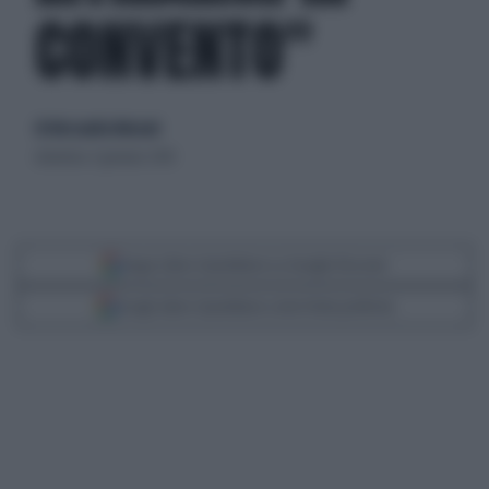
CONVENTO"
di Alessandra Menzani
domenica 7 gennaio 2018
Segui Libero Quotidiano su Google Discover
Scegli Libero Quotidiano come fonte preferita