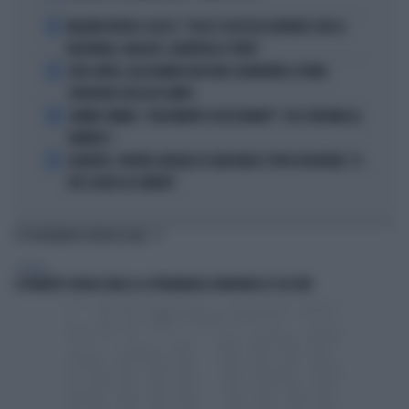
2
MALDINI VUOTA IL SACCO: "COSA È SUCCESSO DAVVERO CON LA
NAZIONALE, MALAGÒ, GUARDIOLA E PIRLO"
3
JUVE-INTER, ALESSANDRO BASTONI SCARAVENTA A TERRA
ZHEGROVA: RISSA IN CAMPO
4
JANNIK SINNER, "DOLCEMENTE OSSESSIONATO": CHI SI INCHINA AL
NUMERO 1
5
JUVENTUS, PAPERE-MICHELE DI GREGORIO E TIFOSI IN RIVOLTA: "IL
PIÙ SCARSO DI SEMPRE"
TI POTREBBERO INTERESSARE
GENERAL
A ROBERTO SERGIO (RAI) LA CITTADINANZA ONORARIA DI CACCURI