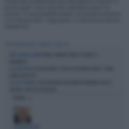
un'intervista al settimanale Spy (Mondadori) in edicola. In
poche parole Forse vuole farsi addirittura suora? Poi
precisa: "E' una possibilità lontana, ma arriverà il momento
in cui lascerò tutto". Leggi anche: La vita da suora laica di
Claudia Koll
Tag
ELEONORA GIORGI
CONVENTO
SUORA
SPY
FORUM, CIAVARRO PIANGE A FORUM: "IL
FUORI COPIONE A FORUM
TRADIMENTO..."
LA VOLTA BUONA, IL FIGLIO DI ELEONORA GIORGI: "LA MIA
A LA VOLTA BUONA
ULTIMA VOLTA IN TV"
CLIZIA INCORVAIA TRASCINATA IN TRIBUNALE DALL'EX
LITE CON L'EX MARITO
SARCINA: L'SMS CHE LA INCASTRA
OPINIONI
POLITICA IN LUTTO