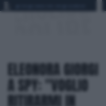
CEUTA
SCANDALO CONTE-COVID
CALCIOMERCATO
ELEONORA GIORGI
A SPY: "VOGLIO
RITIRARMI IN