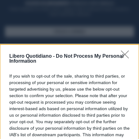
ACQUISTA UN ABBONAMENTO
OTTIENI DEI SUPER VANTAGGI
Potrai sfogliare la rivista online, leggere tutte le edizioni locali, ricevere a
casa il giornale cartaceo
SFOGLIA IL GIORNALE
ACQUISTA ABBONAMENTO
Libero Quotidiano -
Do Not Process My Personal
Information
If you wish to opt-out of the sale, sharing to third parties, or
processing of your personal or sensitive information for
targeted advertising by us, please use the below opt-out
section to confirm your selection. Please note that after your
opt-out request is processed you may continue seeing
interest-based ads based on personal information utilized by
us or personal information disclosed to third parties prior to
your opt-out. You may separately opt-out of the further
Seguici su Google Discover
disclosure of your personal information by third parties on the
IAB’s list of downstream participants. This information may
Segui Libero Quotidiano su Google Discover