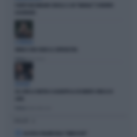
È MORTO MASSIMILIANO CENCELLI: IL SUO "MANUALE" È DIVENTATO
LEGGENDARIO
IL GENERALE
VANNACCI NON CHIUDE AL CENTRODESTRA
Politica
di Elisa Calessi
DISPERATI
SUL COVID LA SINISTRA SI AGGRAPPA AL DOCUMENTO-PATACCA DI
CONTE
Politica
di Andrea Muzzolon
I PIÙ LETTI
1
ALL’ASTA IL PALLONE DELLA “MANO DI DIO”