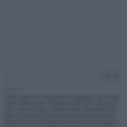
1' di lettura
"Sento molto forte il bisogno di raccoglimento per il quarto
tempo della mia vita. Ho passato molte notti a cercare sul
web i conventi migliori, mi piacerebbe condividere il mio
futuro con persone che hanno la mia stessa aspirazione".
Eleonora Giorgi si confessa in esclusiva a Giulio Pasqui in