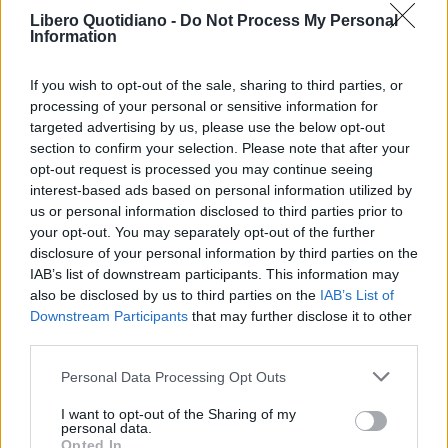
Libero Quotidiano -
Do Not Process My Personal
Information
If you wish to opt-out of the sale, sharing to third parties, or
processing of your personal or sensitive information for
targeted advertising by us, please use the below opt-out
section to confirm your selection. Please note that after your
opt-out request is processed you may continue seeing
interest-based ads based on personal information utilized by
us or personal information disclosed to third parties prior to
your opt-out. You may separately opt-out of the further
Seguici su Google Discover
disclosure of your personal information by third parties on the
IAB’s list of downstream participants. This information may
Segui Libero Quotidiano su Google Discover
also be disclosed by us to third parties on the
IAB’s List of
Scegli Libero Quotidiano come fonte preferita
Downstream Participants
that may further disclose it to other
third parties.
SEZIONI
Personal Data Processing Opt Outs
I want to opt-out of the Sharing of my
SPETTACOLI
personal data.
Opted In