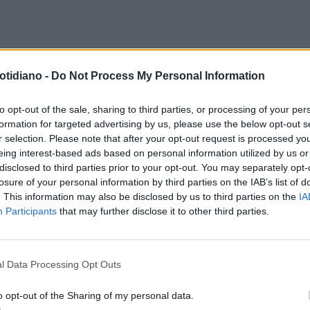
otidiano -
Do Not Process My Personal Information
to opt-out of the sale, sharing to third parties, or processing of your per
formation for targeted advertising by us, please use the below opt-out s
r selection. Please note that after your opt-out request is processed y
eing interest-based ads based on personal information utilized by us or
disclosed to third parties prior to your opt-out. You may separately opt-
losure of your personal information by third parties on the IAB’s list of
. This information may also be disclosed by us to third parties on the
IA
Participants
that may further disclose it to other third parties.
l Data Processing Opt Outs
o opt-out of the Sharing of my personal data.