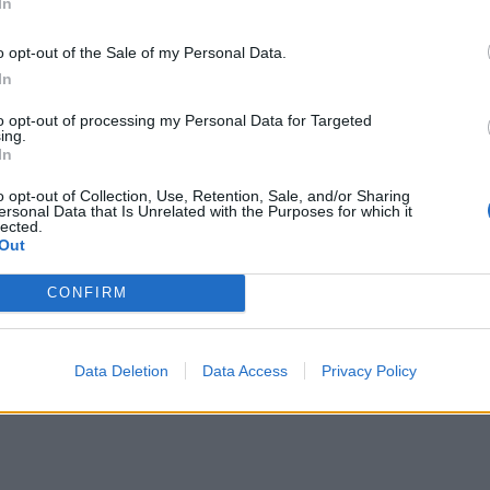
In
o opt-out of the Sale of my Personal Data.
In
to opt-out of processing my Personal Data for Targeted
ing.
In
o opt-out of Collection, Use, Retention, Sale, and/or Sharing
ersonal Data that Is Unrelated with the Purposes for which it
lected.
Out
CONFIRM
Data Deletion
Data Access
Privacy Policy