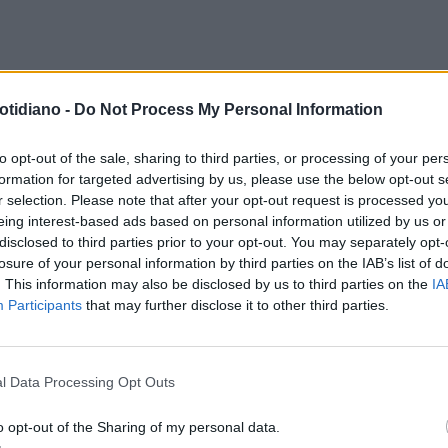
otidiano -
Do Not Process My Personal Information
to opt-out of the sale, sharing to third parties, or processing of your per
formation for targeted advertising by us, please use the below opt-out s
r selection. Please note that after your opt-out request is processed y
eing interest-based ads based on personal information utilized by us or
disclosed to third parties prior to your opt-out. You may separately opt-
losure of your personal information by third parties on the IAB’s list of
. This information may also be disclosed by us to third parties on the
IA
Participants
that may further disclose it to other third parties.
l Data Processing Opt Outs
o opt-out of the Sharing of my personal data.