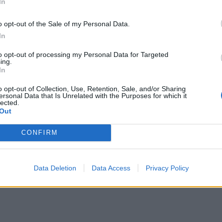
izione delle situazioni infrannuali, sempre più importanti
In
zione finanziaria e monitoraggio della continuità
abile impone dunque alle imprese un approccio sempre più
o opt-out of the Sale of my Personal Data.
nanziaria, rafforzando il ruolo dei professionisti nel
In
licazione delle nuove regole e nella prevenzione delle
to opt-out of processing my Personal Data for Targeted
ing.
In
o opt-out of Collection, Use, Retention, Sale, and/or Sharing
ersonal Data that Is Unrelated with the Purposes for which it
lected.
Out
CONFIRM
Data Deletion
Data Access
Privacy Policy