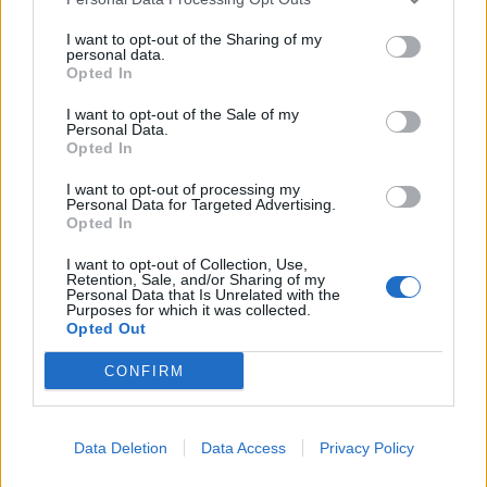
I want to opt-out of the Sharing of my
SPETTACOLI
personal data.
Opted In
SCIENZA E TECH
I want to opt-out of the Sale of my
Personal Data.
Opted In
ALTRO
I want to opt-out of processing my
Personal Data for Targeted Advertising.
Opted In
I want to opt-out of Collection, Use,
Retention, Sale, and/or Sharing of my
Personal Data that Is Unrelated with the
Purposes for which it was collected.
Libero Shopping
Contatti
Pubblicità
Cookie policy
Privacy policy
Opted Out
Condizioni generali
Modello 231
Assistenza
Preferenze Privacy
CONFIRM
Editoriale Libero S.r.l. - Sede Legale: Via dell’Aprica 18, 20158 Milano -
Registro Imprese di Milano Monza Brianza Lodi: C.F. e P.IVA 06823221004 -
R.E.A. Milano n. 1690166 Cap. Soc. € 400.000,00 i.v.
Tutti i diritti riservati - ISSN (sito web): 2531-6370
Data Deletion
Data Access
Privacy Policy