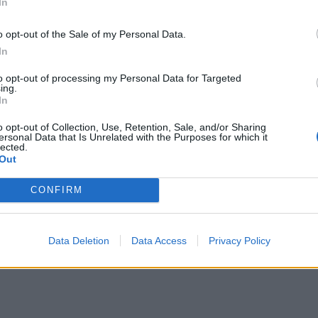
In
o opt-out of the Sale of my Personal Data.
In
to opt-out of processing my Personal Data for Targeted
ing.
In
o opt-out of Collection, Use, Retention, Sale, and/or Sharing
ersonal Data that Is Unrelated with the Purposes for which it
lected.
Out
CONFIRM
Data Deletion
Data Access
Privacy Policy