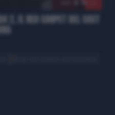
01:53
DA 2, IL RED CARPET DEL CAST
DRA
CONDIVIDI
cover
Scegli Libero Quotidiano come fonte preferita