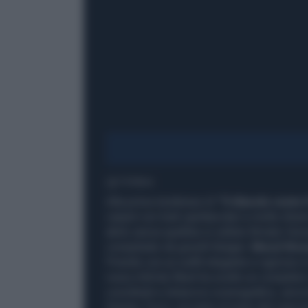
1' di lettura
Alla prima londinese di
“Il diavolo veste
carpet con look spettacolari e molto divers
abito senza spalline in velluto firmato Vers
completato da gioielli Bulgari.
Meryl Str
Priestly con un outfit elegante e rigoroso 
rosso.mEmily Blunt ha scelto un completo 
coordinati e strascico scenografico, arric
Stanley Tucci, accanto al resto del cast pr