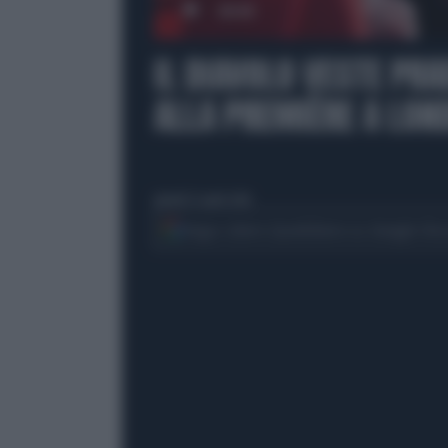
00:00
IL DIAVOLO VESTE PRA
ALLA PREMIÈRE A LON
giovedì 23 aprile 2026
Segui Libero Quotidiano su Google Dis