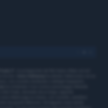
 Prada 2”,
le protagoniste del film hanno sfilato sul red
i tra loro.
Anne Hathaway
ha attirato l’attenzione con un
ace, con corsetto strutturato e dettagli trasparenti,
eep
ha richiamato il suo iconico personaggio Miranda
in stile Prada, dominato da un lungo cappotto
rosso Balenciaga su misura, con corsetto, pantaloni
chito da gioielli Mikimoto. Sul tappeto rosso anche
incipale. Tra gli ospiti presenti alla première londinese