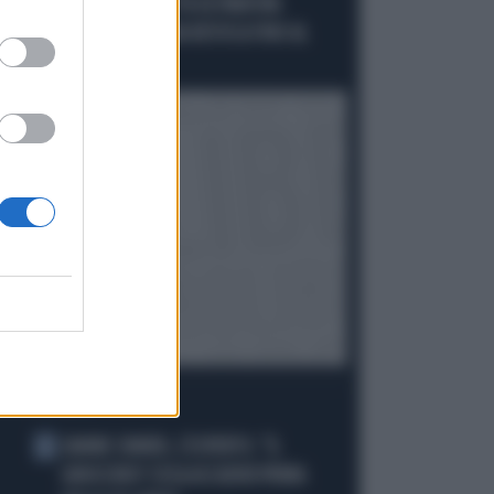
"L'ITALIA NON ACCETTA ULTIMATUM.
SCHENGEN? NESSUNA REVOCA FINO AL
15"
I PIÙ LETTI
JANNIK SINNER, L'ESPERTO: "IL
1
GINOCCHIO? COSA ACCADRÀ PRIMA