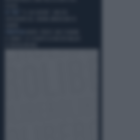
SEQUEL
SU "IRIS"
"IL CACCIATORE", UNO DEI
CAPOLAVORI DEL CINEMA AMERICANO DI
SEMPRE
STREPITOSA
MERYL STREEP, UNO TSUNAMI
A CANNES: LO SCHIAFFO AI MOSTRI MALATI
DI PROTAGONISMO