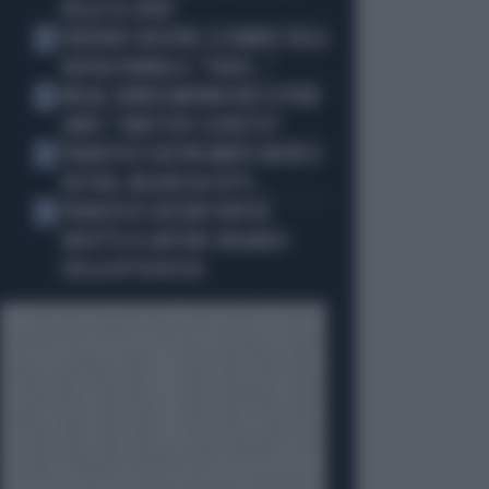
DELLO US OPEN"
FREDERIC VASSEUR, IL DUBBIO SULLA
2
NUOVA FORMULA 1: "FORSE..."
MILAN, RUBEN AMORIM NON SI PONE
3
LIMITI: "OBIETTIVO SCUDETTO"
FRANCESCO GUCCINI AMATO ANCHE A
4
DESTRA. MA NON DA TUTTI...
FRANCESCO GUCCINI? NON VA
5
RIDOTTO A CANTORE ORGANICO
DELLA DITTA ROSSA