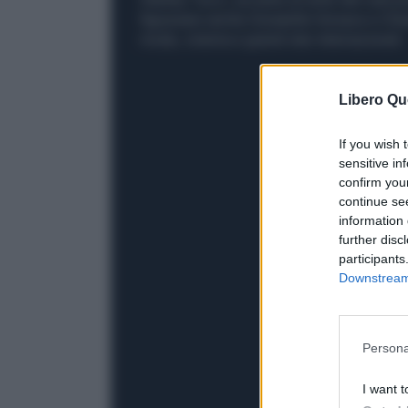
figuravano anche Donatella Versace e Chiar
moda, cinema e grandi star internazionali.
Libero Qu
If you wish 
sensitive in
confirm you
continue se
information 
further disc
participants
Downstream 
Persona
I want t