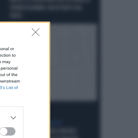
NAPOLI, IL SEGRETARIO DEL PD RUBA LA
CREMA DA BARBA: INCASTRATO DAL
VIDEO
sonal or
ection to
ou may
 personal
out of the
 downstream
B’s List of
È GUERRA CON LA SPAGNA
PALAZZO CHIGI LIQUIDA SÁNCHEZ: