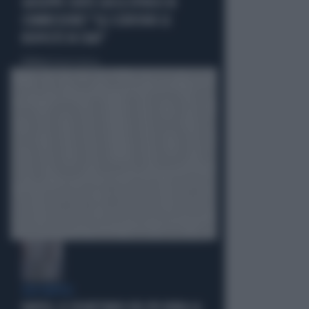
GIUSEPPE CONTE GIOCA SPORCO IN
COMMISSIONE? "GLI SCRIVONO LE
RISPOSTE IN CHAT"
Politica
di Roberto Tortora
QUI NAPOLI