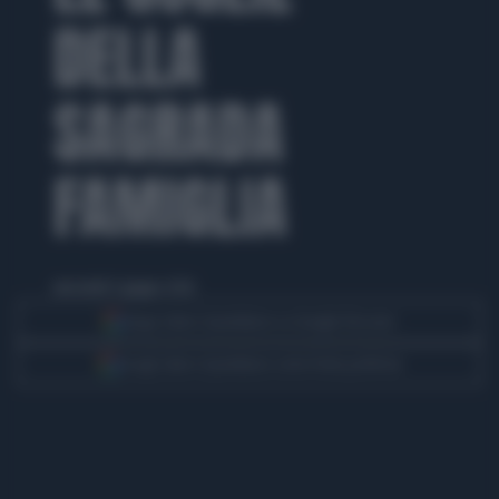
DELLA
SAGRADA
FAMIGLIA
mercoledì 3 giugno 2026
Segui Libero Quotidiano su Google Discover
Scegli Libero Quotidiano come fonte preferita