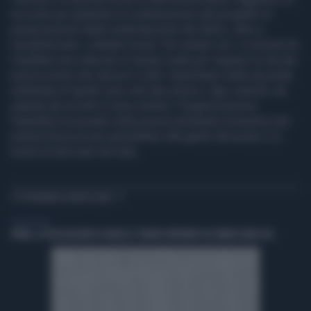
accordo per garantire la continuazione del progetto di
preservazione della reintroduzione dei falchi, oltre a
sensibilizzare i cittadini locali. Per aiutare ciò, il comune ha
installato una webcam in tempo reale per seguire la vita dei
pulcini prima che lascino il nido. Quest'anno nella seconda
settimana di aprile sono nati due pulcini. Ogni venerdì, da
quando gli uccelli si sono schiusi, l'organizzazione
Galanthus ha portato nella piazza antistante la basilica dei
potenti binocoli per permettere alla gente del posto e ai
turisti di sbirciare nel nido.
TI POTREBBERO INTERESSARE
LIBERO VIDEO
ROMA, LE DELEGAZIONI DI ISRAELE E LIBANO ARRIVANO ALL’AMBASCIATA USA