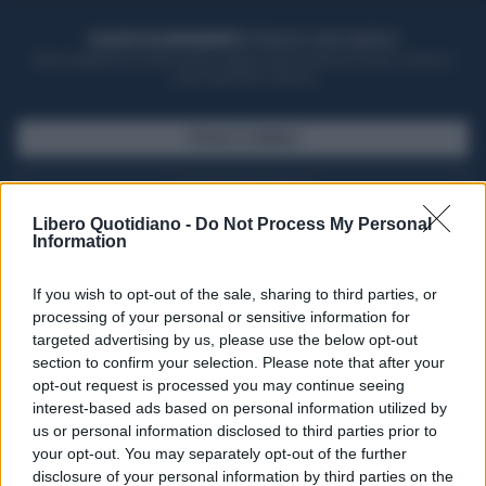
ACQUISTA UN ABBONAMENTO
OTTIENI DEI SUPER VANTAGGI
Potrai sfogliare la rivista online, leggere tutte le edizioni locali, ricevere a
casa il giornale cartaceo
SFOGLIA IL GIORNALE
ACQUISTA ABBONAMENTO
Libero Quotidiano -
Do Not Process My Personal
Information
If you wish to opt-out of the sale, sharing to third parties, or
processing of your personal or sensitive information for
targeted advertising by us, please use the below opt-out
section to confirm your selection. Please note that after your
opt-out request is processed you may continue seeing
interest-based ads based on personal information utilized by
us or personal information disclosed to third parties prior to
your opt-out. You may separately opt-out of the further
Seguici su Google Discover
disclosure of your personal information by third parties on the