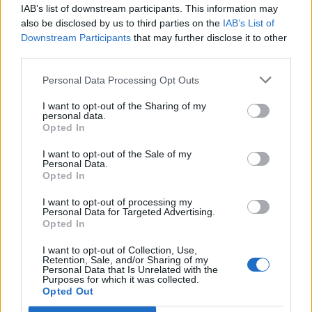
IAB’s list of downstream participants. This information may
Segui Libero Quotidiano su Google Discover
also be disclosed by us to third parties on the
IAB’s List of
Scegli Libero Quotidiano come fonte preferita
Downstream Participants
that may further disclose it to other
third parties.
SEZIONI
Personal Data Processing Opt Outs
I want to opt-out of the Sharing of my
SPETTACOLI
personal data.
Opted In
SCIENZA E TECH
I want to opt-out of the Sale of my
Personal Data.
Opted In
ALTRO
I want to opt-out of processing my
Personal Data for Targeted Advertising.
Opted In
I want to opt-out of Collection, Use,
Retention, Sale, and/or Sharing of my
Personal Data that Is Unrelated with the
Purposes for which it was collected.
Libero Shopping
Contatti
Pubblicità
Cookie policy
Privacy policy
Opted Out
Condizioni generali
Modello 231
Assistenza
Preferenze Privacy