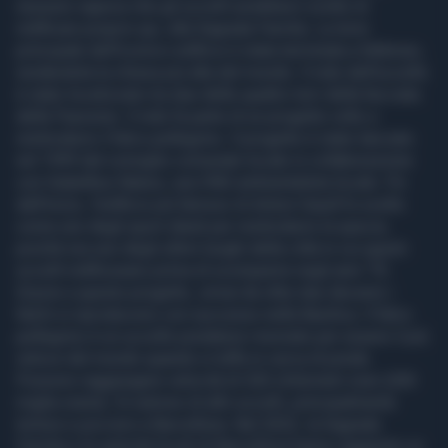
nessuno sapeva che gli uccelli avrebbero scelto di
nidificare proprio qui, alla Sagrada Familia. La torre
principale dell'iconico edificio è stata terminata a febbraio,
rendendola la chiesa più alta del mondo. Il nido dell'uccello
è stato localizzato tra due delle quattro torri della facciata
della Passione. Il nido fa parte di un progetto volto a
reintrodurre il falco pellegrino. Il progetto è stato lanciato
nel 1999 dal consiglio comunale locale in collaborazione
con Galanthus Natura, una ONG ambientalista locale. Fin
dall'inizio, l'edificio più famoso di Antoni Gaudì fu scelto
come uno degli sport ideali per reintrodurre la specie,
poiché era uno degli ultimi luoghi della città in cui questi
uccelli nidificavano prima di scomparire negli anni '70.
Grazie a questo progetto, ormai da oltre due decenni i
falchi si riproducono con successo nella Basilica. Il falco
pellegrino è un uccello predatore rinomato per essere il più
veloce del mondo quando si tuffa in cerca di prede.
Possono raggiungere velocità di 320 chilometri orari (200
miglia orarie). Si nutrono di altri uccelli, principalmente
tortore e piccioni a Barcellona. Nel 2022, la Sagrada
Familia e le autorità locali di Barcellona hanno raggiunto un