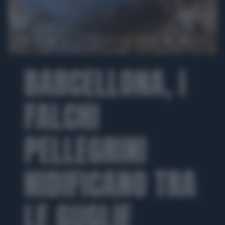
00:00
01:32
BARCELLONA, I
FALCHI
PELLEGRINI
NIDIFICANO TRA
LE GUGLIE