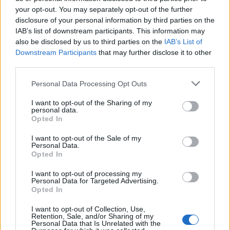
your opt-out. You may separately opt-out of the further
Seguici su Google Discover
disclosure of your personal information by third parties on the
IAB’s list of downstream participants. This information may
Segui Libero Quotidiano su Google Discover
also be disclosed by us to third parties on the
IAB’s List of
Scegli Libero Quotidiano come fonte preferita
Downstream Participants
that may further disclose it to other
third parties.
SEZIONI
Personal Data Processing Opt Outs
I want to opt-out of the Sharing of my
SPETTACOLI
personal data.
Opted In
SCIENZA E TECH
I want to opt-out of the Sale of my
Personal Data.
Opted In
ALTRO
I want to opt-out of processing my
Personal Data for Targeted Advertising.
Opted In
I want to opt-out of Collection, Use,
Retention, Sale, and/or Sharing of my
Personal Data that Is Unrelated with the