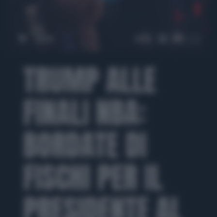
00:00
00:36
TRUMP ALLE
FINALI NBA:
BORDATE DI
FISCHI PER IL
PRESIDENTE AL