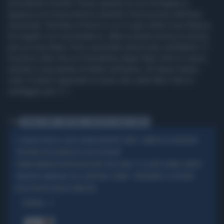
presidente Donald Trump quando la sua immagine è
apparsa sul maxischermo durante l’esecuzione dell’inno
nazionale. Bordate di fischi a cui il capo della Casa Bianca
ha reagito con nonchalance, abbozzando prima un sorriso
per poi ascoltare l'inno nazionale americano sull'attenti. E'
la prima volta che un Presidente degli Stati Uniti in carica
assiste a una partita di finale nell’arena. Gli Spurs hanno
vinto il match riaprendo la serie che vede New York in
vantaggio per 2-1.
Tag
DONALD TRUMP
NBA FINALS
MADISON SQUARE GARDEN
GIUSEPPE CONTE, ZAMPOLLI LO INCHIODA:
IL GRILLINO PENSA AI (SUOI) AFFARI
"MI PARLÒ DELL'ALBERGO DI SUO SUOCERO"
TRUMP ANNUNCIA NUOVI NEGOZIATI CON L'IRAN: "È LA LORO ULTIMA CHANCE"
USA-GIAPPONE, TRUMP: "INTERVENTI A SOSTEGNO
PRESIDENTE AMERICANO
DELLO YEN IN SEGNO DI AMICIZIA"
OPINIONI