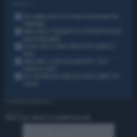
I PIÙ LETTI
1
JUVE, RAVANELLI RIVELA: COSÌ SI SONO LASCIATI SFUGGIRE GIGIO
DONNARUMMA
2
SINNER, NARGISO: "FISICAMENTE? NO, ECCO PERCHÉ PUÒ ESSERSI
STANCATO MENTALMENTE"
3
IGLI TARE, FURTO SUL TRENO E ARRESTO DOPO I FUNERALI DI
BARESI
4
JANNIK SINNER, LA CERTEZZA DI DARIO PUPPO: "CHI GLI
ROMPERÀ LE SCATOLE"
5
AUTO, NON TENETE MAI LA MANO SULLA LEVA DEL CAMBIO: COSA
SI RISCHIA
TI POTREBBERO INTERESSARE
LIBERO VIDEO
SPACEX, IL FLOP: "FALCON 9 SI È SCHIANTATO SULLA LUNA"