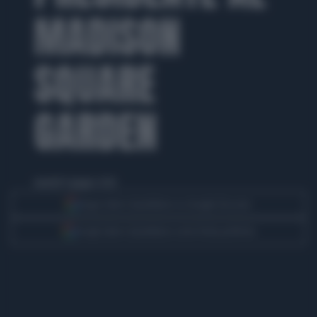
MADISON
SQUARE
GARDEN
martedì 9 giugno 2026
Segui Libero Quotidiano su Google Discover
Scegli Libero Quotidiano come fonte preferita