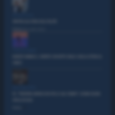
IPOCRISIE ROSSE
SINISTRA ALLA FIERA DELLE FALSITÀ
Politica
di Alessandro Sallusti
"PUNTI IN COMUNE"
ROBERTO VANNACCI, CONTATTO CON BEPPE GRILLO: QUELLA LETTERA AL
COMICO
TARLI DEMOCRATICI
PD, "PATENTINO ANTIFASCISTA PER LE SALE STAMPA": L'ULTIMO DELIRIO
CROLLA IN AULA
Politica
di