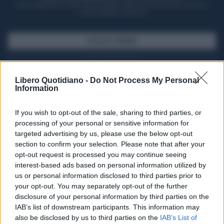
Potrai sfogliare la rivista online, leggere tutte le edizioni locali, ricevere a
casa il giornale cartaceo
SFOGLIA IL GIORNALE
ACQUISTA ABBONAMENTO
Libero Quotidiano -
Do Not Process My Personal
Information
If you wish to opt-out of the sale, sharing to third parties, or
processing of your personal or sensitive information for
targeted advertising by us, please use the below opt-out
section to confirm your selection. Please note that after your
opt-out request is processed you may continue seeing
interest-based ads based on personal information utilized by
us or personal information disclosed to third parties prior to
your opt-out. You may separately opt-out of the further
Seguici su Google Discover
disclosure of your personal information by third parties on the
IAB’s list of downstream participants. This information may
Segui Libero Quotidiano su Google Discover
also be disclosed by us to third parties on the
IAB’s List of