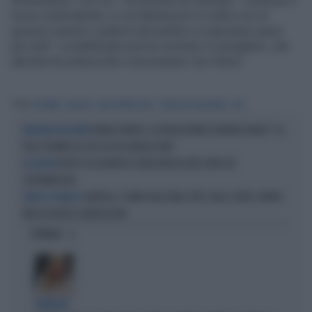
arresteranno. Con noi - ha insistito la colomba - costruirai il
nuovo centrodestra, e con Berlusconi in cella e noi al
governo saremo i padroni del partito e si apriranno spazi
per tutti". La telefonata non ha convinto il consigliere, che
alla fine ha sottoscritto il documento "pro Silvio".
Tag
COLOMBA
LEALISTA
SILVIO BERLUSCONI
CONSIGLIO NAZIONALE
PDL
FRANCO BARESI, LA RIVELAZIONE DI BRUNO LONGHI: "LA
BANDIERA ROSSONERA
FOLLE PROMESSA CHE GLI FECE BERLUSCONI"
RUSPE SUI QUADRI DI SILVIO BERLUSCONI: APRE UN
AD ARCORE
SUPERMERCATO
LAVITOLA, L'UOMO DALLE MILLE VITE: DALLE CARTE CONTRO
L'AMICO DI RANUCCI
FINI AL RICATTO A BERLUSCONI
OPINIONI
STRATEGIE