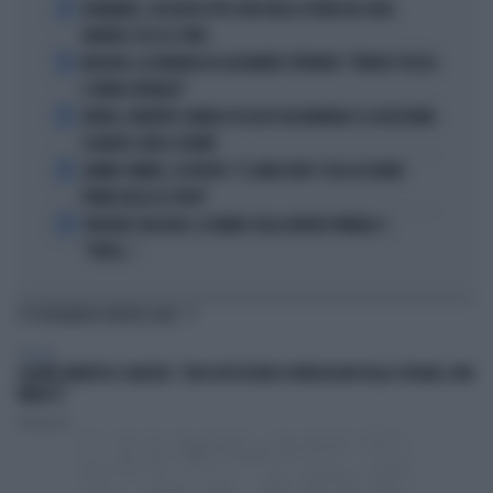
1
DIOMANDE, L'ACQUISTO PIÙ CARO NELLA STORIA DEL REAL
MADRID: ECCO LE CIFRE
2
MACRON, LA DENUNCIA DI ALEXANDR STEPANOV: "PARIGI? PUZZA
E URINA OVUNQUE"
3
ARTAN, L'ARBITRO SOMALO ESCLUSO DAI MONDIALI? LA DECISIONE:
SCHIAFFO-UEFA A TRUMP
4
JANNIK SINNER, L'ESPERTO: "IL GINOCCHIO? COSA ACCADRÀ
PRIMA DELLO US OPEN"
5
FREDERIC VASSEUR, IL DUBBIO SULLA NUOVA FORMULA 1:
"FORSE..."
TI POTREBBERO INTERESSARE
POLITICA
SALVINI SMENTISCE SANCHEZ: "BLOCCATI DECINE DI IRREGOLARI DALLA SPAGNA, NON
MINACCI"
Redazione