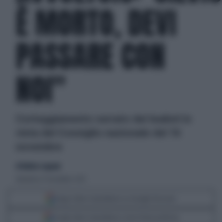
È MORTO, DEVI
PASSARE CON
NOI"
Corteggiamento serrato dei lealisti in
vista del Consiglio nazionale del 16
novembre
di Matteo Legnani
domenica 17 novembre 2013
Segui Libero Quotidiano su Google Discover
Scegli Libero Quotidiano come fonte preferita