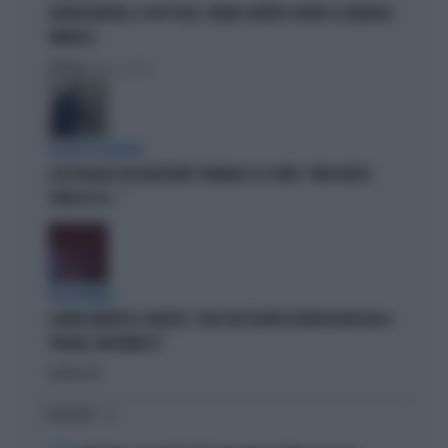
GIORGIA MELONI, IL VOTO UTILE: L'ARMA SEGRETA CONTRO IL GENERALE
VANNACCI
Politica
di Fausto Carioti
ACCUSE E SOSPETTI
LUCIO MALAN SULL'AUDIZIONE "ANOMALA" DI CONTE: "AMICI MOLTO
VICINI AL PD..."
VICEPREMIER
SALVINI SMENTISCE SANCHEZ: "BLOCCATI DECINE DI IRREGOLARI DALLA
SPAGNA, NON MINACCI"
Politica
di
I PIÙ LETTI