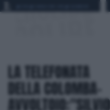
CEUTA
SCANDALO CONTE-COVID
CALCIOMERCATO
LA TELEFONATA
DELLA COLOMBA-
AVVOLTOIO:"SILVI