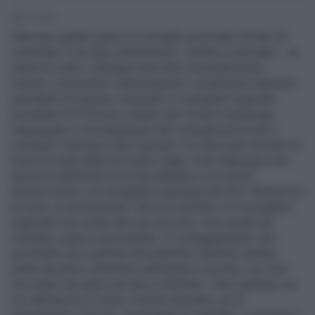
1' di lettura
Mancano quattro giorni al Consiglio nazionale Pdl del 16
novembre. E nei due schieramenti - lealisti e innovatori - va
avanti la conta. I delegati sono 840, tra parlamentari,
ministri, viceministri, sottosegretari, coordinatori regionali,
presidenti di regione, assessori e consiglieri regionali,
presidenti di Provincia, sindaci dei comuni capoluogo,
capigruppo e vicecapigruppo dei consigli provinciali e
comunali. Insomma, big e peones. E le due parti cercano di
tirare la corda dalla loro parte. Oggi, il sito dagospia.com,
riporta la telefonata di un big alfaniano a un 'prone'
berlusconiano, un consigliere regionale del Pdl: "Berlusconi
è morto, lo arresteranno" dice la colomba. E il consigliere
regionale non crede alle sue orecchie. Uno squillo sul
cellulare, quasi a mezzanotte. Il "corteggiamento" dei
governativi nei confronti del pidiellino "lealista" andava
avanti da giorni, attraverso telefonate e incontri, ma i toni
non erano mai stati così duri e ultimativi. "Devi passare con
noi, Berlusconi è morto. A breve decadrà, poi lo