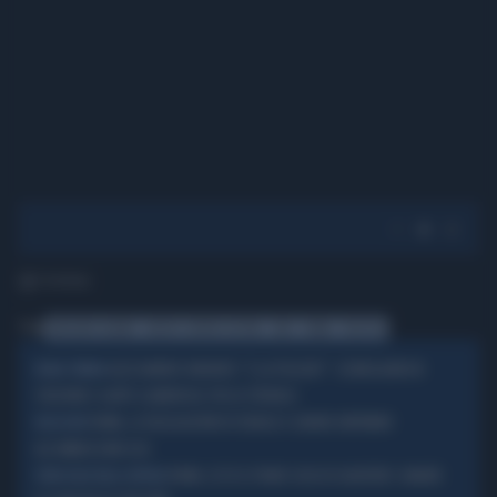
1' di lettura
Tag
ANGELINO ALFANO
NUOVO CENTRO DESTRA
SEDE
ROMA
POLITICA
ALESSANDRO ONORATO: "E LA POLIZIA?". SCENEGGIATA IN
ROMA TERMINI
STAZIONE E GAFFE CLAMOROSA: FDI LO STRONCA
ROMA, LE DELEGAZIONI DI ISRAELE E LIBANO ARRIVANO
NEGOZIATI
ALL’AMBASCIATA USA
ROMA, ECCO IL PIANO CASA DI GUALTIERI: SANARE
VERGOGNA NELLA CAPITALE