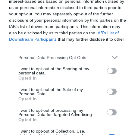
interest-based ads based on personal information utilized by
us or personal information disclosed to third parties prior to
your opt-out. You may separately opt-out of the further
Seguici su Google Discover
disclosure of your personal information by third parties on the
IAB’s list of downstream participants. This information may
Segui Libero Quotidiano su Google Discover
also be disclosed by us to third parties on the
IAB’s List of
Scegli Libero Quotidiano come fonte preferita
Downstream Participants
that may further disclose it to other
third parties.
SEZIONI
Personal Data Processing Opt Outs
I want to opt-out of the Sharing of my
SPETTACOLI
personal data.
Opted In
SCIENZA E TECH
I want to opt-out of the Sale of my
Personal Data.
Opted In
ALTRO
I want to opt-out of processing my
Personal Data for Targeted Advertising.
Opted In
I want to opt-out of Collection, Use,