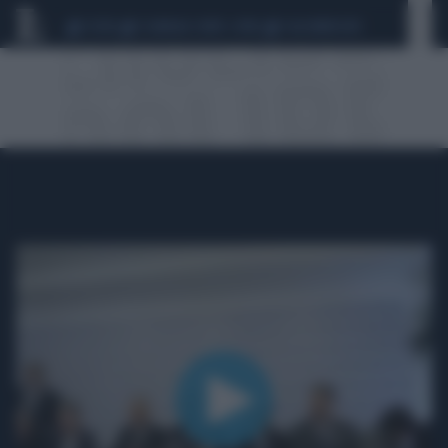
CEUTA
SCANDALO CONTE-COVID
CALCIOMERCATO