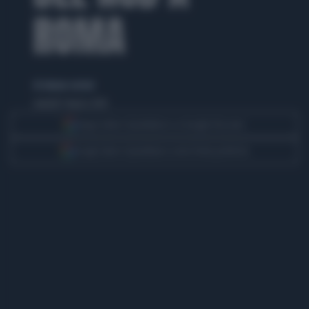
ROMA
di simone cerroni
venerdì 7 marzo 2014
Segui Libero Quotidiano su Google Discover
Scegli Libero Quotidiano come fonte preferita