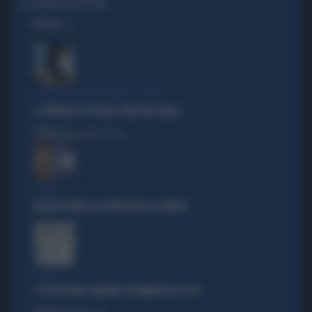
GLI ABUSIVI DI SPIN TIME
OPINIONI
L'EDITORIALE DI ALESSANDRO SALLUSTI
IL GENERALE CHE PARLA COME UNA SIBILLA
Politica
di Alessandro Sallusti
BUFERA
NELL'ATTO PATACCA COPIATI PURE GLI ERRORI
IL CASO
C'È UN FASSINO CAMPANO CHE IMBARAZZA IL PD