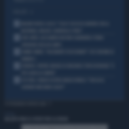
Politica
di Daniele Priori
I PIÙ LETTI
1
MALDINI VUOTA IL SACCO: "COSA È SUCCESSO DAVVERO CON LA
NAZIONALE, MALAGÒ, GUARDIOLA E PIRLO"
2
JUVE-INTER, ALESSANDRO BASTONI SCARAVENTA A TERRA
ZHEGROVA: RISSA IN CAMPO
3
JANNIK SINNER, "DOLCEMENTE OSSESSIONATO": CHI SI INCHINA AL
NUMERO 1
4
JUVENTUS, PAPERE-MICHELE DI GREGORIO E TIFOSI IN RIVOLTA: "IL
PIÙ SCARSO DI SEMPRE"
5
4 DI SERA, SENALDI AZZERA ANGELO BONELLI: "CON LUI AL
GOVERNO FARÀ MENO CALDO?"
TI POTREBBERO INTERESSARE
POLITICA
NELL'ATTO PATACCA COPIATI PURE GLI ERRORI