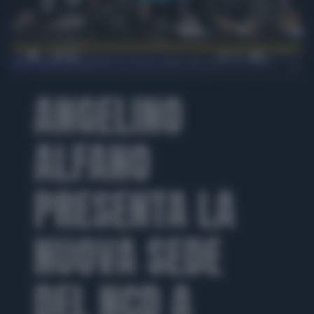
00:00
01:17
ANGELINO
ALFANO
PRESENTA LA
NUOVA SEDE
DEL NCD A