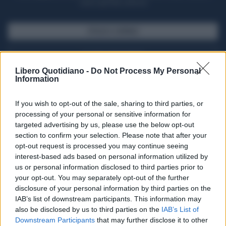
casa il giornale cartaceo
SFOGLIA IL GIORNALE
ACQUISTA ABBONAMENTO
Libero Quotidiano -
Do Not Process My Personal
Information
If you wish to opt-out of the sale, sharing to third parties, or
processing of your personal or sensitive information for
targeted advertising by us, please use the below opt-out
section to confirm your selection. Please note that after your
opt-out request is processed you may continue seeing
interest-based ads based on personal information utilized by
us or personal information disclosed to third parties prior to
your opt-out. You may separately opt-out of the further
Seguici su Google Discover
disclosure of your personal information by third parties on the
IAB’s list of downstream participants. This information may
Segui Libero Quotidiano su Google Discover
also be disclosed by us to third parties on the
IAB’s List of
Scegli Libero Quotidiano come fonte preferita
Downstream Participants
that may further disclose it to other