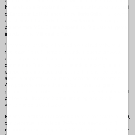
Quasi contemporaneamente, a Milano, il leader di Sinistra
Italiana
Nicola Fratoianni
ha riunito alcuni europarlamentari
di
European Left Alliance
, tra cui
Ilaria Salis
, in un evento
che chiariva tutto già dal titolo:
Tax the rich
. E anche per la
parlamentare M5s,
Chiara Appendino
, "è giusto e urgente
introdurre una '
Millionaire Tax
'".
"Il tempo dei privilegi è finito ed è ora di redistribuire la
ricchezza. Non c'è niente di assurdo in questa proposta,
che è ragionevole, di buon senso e riformista" ha
commentato Fratoianni, sottolineando che con gli alleati
europei verranno studiati gli strumenti migliori per portare
avanti la proposta. Le soluzioni, secondo l'esponente di
Avs, possono essere diverse, "dalla tassa sui grandi
patrimoni fino alla riforma, nel caso italiano, del sistema del
prelievo sull'Irpef che è ormai anti-progressivo e in
violazione della Costituzione".
Ma anche la
tassa di successione
"che non esiste in Italia,
con percentuali ridicole del
3-4%
e con esenzioni di
1
milione di euro
per ogni figlio". Storture, per Fratoianni, che