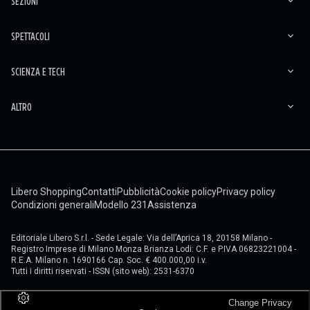
SEZIONI
SPETTACOLI
SCIENZA E TECH
ALTRO
Libero Shopping
Contatti
Pubblicità
Cookie policy
Privacy policy
Condizioni generali
Modello 231
Assistenza
Editoriale Libero S.r.l. - Sede Legale: Via dell’Aprica 18, 20158 Milano -
Registro Imprese di Milano Monza Brianza Lodi: C.F. e P.IVA 06823221004 -
R.E.A. Milano n. 1690166 Cap. Soc. € 400.000,00 i.v.
Tutti i diritti riservati - ISSN (sito web): 2531-6370
Change Privacy