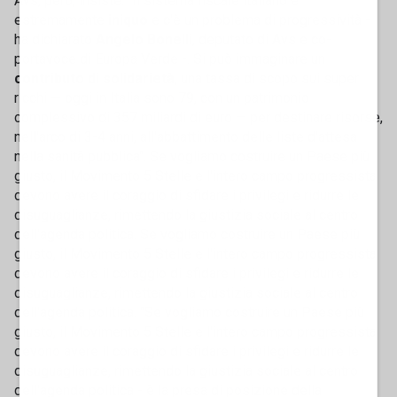
Avs, però, insiste: "Il sistema fiscale italiano è
estremamente
iniquo
e c'è un problema di progressività -
ha dichiarato
Angelo Bonelli
, deputato di Avs e co-
portavoce di Europa Verde -. Si può immaginare un
contributo di solidarietà
, una tassa di scopo sui super
ricchi — oggi in Italia sono 79, con un patrimonio
complessivo di 357 miliardi di euro — per destinare risorse,
nell'arco di 3-4 anni, all'abbattimento delle liste d'attesa
nella sanità pubblica". Se vogliamo costruire un Paese più
giusto, il Movimento 5 Stelle e l'intero campo progressista
devono avere il coraggio di sfidare i privilegi e ridurre le
disuguaglianze, rimettendo la giustizia sociale al centro
dell'agenda politica. Se vogliamo costruire un Paese più
giusto, il Movimento 5 Stelle e l'intero campo progressista
devono avere il coraggio di sfidare i privilegi e ridurre le
disuguaglianze, rimettendo la giustizia sociale al centro
dell'agenda politica. "Se vogliamo costruire un Paese più
giusto, il Movimento 5 Stelle e l'intero campo progressista
devono avere il coraggio di sfidare i privilegi e ridurre le
disuguaglianze, rimettendo la giustizia sociale al centro
dell'agenda politica - è la presa di posizione della