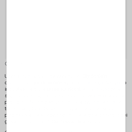
3' di lettura
Un'altra retromarcia imbarazzante per
Elly Schlein
. Il
dibattito sulla
patrimoniale
agita il campo largo. Nel giorno
in cui
Avs
rilancia la
tassa sui ricchi,
arriva lo stop della
segretaria del
Pd
, che pure si era detta favorevole appena
pochi giorni fa: "Ne discuteremo ma la patrimoniale non è
tra le cose già condivise nel programma dell'alleanza
progressista", ha spiegato Schlein parlando al convegno dei
giovani imprenditori di
Confindustria
a Rapallo.