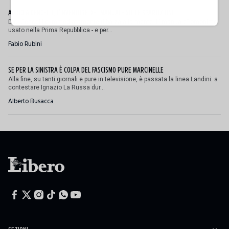
ADDIO A CENCELLI, L'INVENTORE DEL MANUALE SULLE SPARTIZIONI
Dici Cencelli e immediatamente ti balza alla mente il “manuale” omonimo
usato nella Prima Repubblica - e per...
Fabio Rubini
SE PER LA SINISTRA È COLPA DEL FASCISMO PURE MARCINELLE
Alla fine, su tanti giornali e pure in televisione, è passata la linea Landini: a
contestare Ignazio La Russa dur...
Alberto Busacca