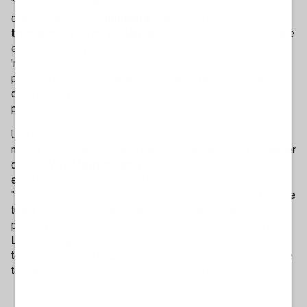
"vanno corrette". A rinforzare la sua tesi anche Ilaria Salis,
che chiede pure di "
impedire
che i ricchi possano
trasferire la loro residenza
fiscale. Si può fare una legge
europea e muoversi con gli altri paesi". E comunque, quei
'ricchi' da tassare per Salis sono "quelle pochissime
persone che di fatto detengono una parte spropositata
della ricchezza" e che "devono essere tassate in maniera
proporzionale".
Una misura che "non andrebbe a ricadere sulla classe
media come spesso viene detto: è una menzogna". Il leader
di Italia Viva
Matteo Renzi
ha invitato invece a trovare "un
equilibrio", anche perché il dibattito sulla patrimoniale
"funziona bene come slogan ma poi, nella realtà dei fatti, se
tu alzi troppo le tasse a una determinata fascia di
popolazione ci sta che quelli se ne vanno in Svizzera o in
Lussemburgo". La ricetta di Renzi, dunque, è "portare
tantissimi ricchi a pagare le tasse qui, ma non aumentare le
tasse ai ricchi, piuttosto diminuirle ai poveri".