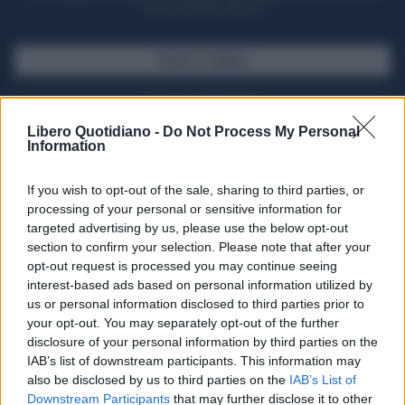
casa il giornale cartaceo
SFOGLIA IL GIORNALE
ACQUISTA ABBONAMENTO
Libero Quotidiano -
Do Not Process My Personal
Information
If you wish to opt-out of the sale, sharing to third parties, or
processing of your personal or sensitive information for
targeted advertising by us, please use the below opt-out
section to confirm your selection. Please note that after your
opt-out request is processed you may continue seeing
interest-based ads based on personal information utilized by
us or personal information disclosed to third parties prior to
your opt-out. You may separately opt-out of the further
Seguici su Google Discover
disclosure of your personal information by third parties on the
IAB’s list of downstream participants. This information may
Segui Libero Quotidiano su Google Discover
also be disclosed by us to third parties on the
IAB’s List of
Scegli Libero Quotidiano come fonte preferita
Downstream Participants
that may further disclose it to other