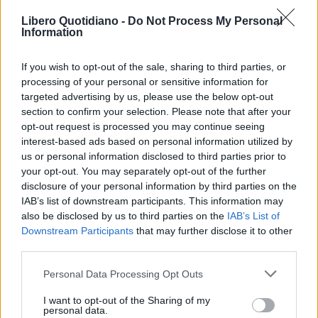
ACQUISTA ABBONAMENTO
Libero Quotidiano -
Do Not Process My Personal
Information
If you wish to opt-out of the sale, sharing to third parties, or
processing of your personal or sensitive information for
targeted advertising by us, please use the below opt-out
section to confirm your selection. Please note that after your
opt-out request is processed you may continue seeing
interest-based ads based on personal information utilized by
us or personal information disclosed to third parties prior to
your opt-out. You may separately opt-out of the further
Seguici su Google Discover
disclosure of your personal information by third parties on the
IAB’s list of downstream participants. This information may
Segui Libero Quotidiano su Google Discover
also be disclosed by us to third parties on the
IAB’s List of
Scegli Libero Quotidiano come fonte preferita
Downstream Participants
that may further disclose it to other
third parties.
SEZIONI
Personal Data Processing Opt Outs
I want to opt-out of the Sharing of my
SPETTACOLI
personal data.