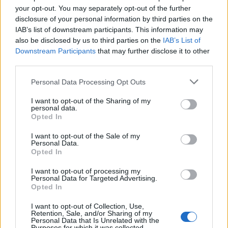
your opt-out. You may separately opt-out of the further
Seguici su Google Discover
disclosure of your personal information by third parties on the
IAB’s list of downstream participants. This information may
Segui Libero Quotidiano su Google Discover
also be disclosed by us to third parties on the
IAB’s List of
Scegli Libero Quotidiano come fonte preferita
Downstream Participants
that may further disclose it to other
third parties.
SEZIONI
Personal Data Processing Opt Outs
I want to opt-out of the Sharing of my
SPETTACOLI
personal data.
Opted In
SCIENZA E TECH
I want to opt-out of the Sale of my
Personal Data.
Opted In
ALTRO
I want to opt-out of processing my
Personal Data for Targeted Advertising.
Opted In
I want to opt-out of Collection, Use,
Retention, Sale, and/or Sharing of my
Personal Data that Is Unrelated with the
Purposes for which it was collected.