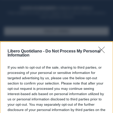
ACQUISTA UN ABBONAMENTO
OTTIENI DEI SUPER VANTAGGI
Potrai sfogliare la rivista online, leggere tutte le edizioni locali, ricevere a
casa il giornale cartaceo
SFOGLIA IL GIORNALE
ACQUISTA ABBONAMENTO
Libero Quotidiano -
Do Not Process My Personal
Information
If you wish to opt-out of the sale, sharing to third parties, or
processing of your personal or sensitive information for
targeted advertising by us, please use the below opt-out
section to confirm your selection. Please note that after your
opt-out request is processed you may continue seeing
interest-based ads based on personal information utilized by
us or personal information disclosed to third parties prior to
your opt-out. You may separately opt-out of the further
Seguici su Google Discover
disclosure of your personal information by third parties on the