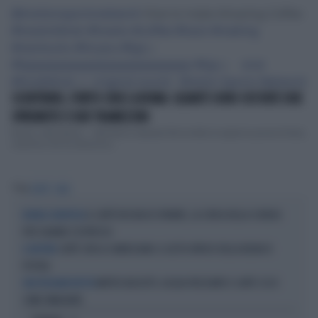
@motionsportsnetwork
How to make Amazing Coffee
#howtotiktok
#howto
#coffee
#hack
#making
#starbucks
#foryou
#fypシ
#fyppppppppppppppppppppppp
#fypシ゚viral
#foodtiktok
♬ original sound - Motion Sports Network
SCONTRINO, FURTO CHOC A ROMA: QUANTI SONO COSTATE DUE
SPREMUTE E DUE TRAMEZZINI
Roma, città eterna… dall’eterno salasso! Ne ha fatto le spese la povera Paola,
mamma che ha denuncia...
Tag
CAFFÈ
SALE
IL CAFFÈ RISCHIA DI SPARIRE, LA CORSA DELLA SCIENZA
RICERCA SCIENTIFICA
PER SALVARE L'ESPRESSO
CAFFÈ CON LA CANDEGGINA: IL GESTO ATROCE DELLA BELVA DI
IL MISTERO
PISTOIA
MATTEO BASSETTI, ACQUA FRIZZANTE E CAFFÈ: ECCO
UNA PECULIARE RICETTA
COME DIMAGRIRE