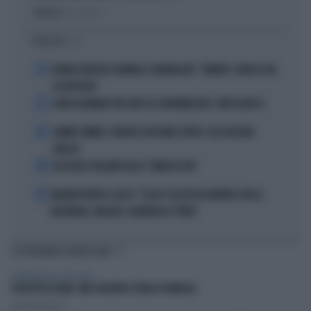
Politica
di Elisa Calessi
I PIÙ LETTI
1
NOVAK DJOKOVIC FULMINA IL GIORNALISTA: "SINNER? CONOSCI GIÀ
LA RISPOSTA"
2
JOHN GOODMAN? BECCATO AL SUPERMERCATO: COM'È ADESSO
3
JANNIK SINNER, TERAPIA CON ONDE D'URTO: COSA RISCHIA
ADESSO
4
ALL’ASTA IL PALLONE DELLA “MANO DI DIO”
5
MALDINI VUOTA IL SACCO: "COSA È SUCCESSO DAVVERO CON LA
NAZIONALE, MALAGÒ, GUARDIOLA E PIRLO"
TI POTREBBERO INTERESSARE
ALIMENTAZIONE E BENESSERE
POLPETTE DI PANE: UNA SAPORITA STORIA DI FAMIGLIA
Andrea Tempestini