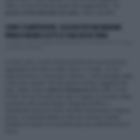
Infine, c'è chi ha fornito anche altri suggerimenti: "Un
pizzico di bicarbonato di sodio
, riduce l'acidità".
SONNO E ALIMENTAZIONE, COSA NON DEVI MAI MANGIARE
PRIMA DI ANDARE A LETTO (E QUALI RISCHI CORRI)
L'insonnia è anche collegata all'alimentazione. Per prendere sonno è sempre
consigliato mangiare c...
In molti, però, si sono chiesti perché mai sia necessario
aggiungere del sale al caffè. Dietro, in realtà, c'è una
ragione tecnica, un principio chimico, come spiegato dalla
rivista
Bon appétit
, che dà ragione a Greg. L'aggiunta del
sale, infatti, aiuta a
ridurre l'amarezza
del caffè. In che
modo? Gli ioni di sodio del sale si legano ai recettori della
sostanza sulla nostra lingua, fungendo da filtro e
impedendo quindi al nostro cervello di percepire il sapore
amaro. La quantità ideale di sale per un buon risultato
sarebbe un quarto di cucchiaino per una caffettiera da sei
tazze.