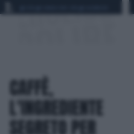
CEUTA
SCANDALO CONTE-COVID
CALCIOMERCATO
CAFFÈ,
L'INGREDIENTE
SEGRETO PER