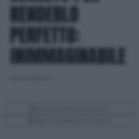
RENDERLO
PERFETTO:
INIMMAGINABILE
venerdì 22 novembre 2024
Segui Libero Quotidiano su Google Discover
Scegli Libero Quotidiano come fonte preferita