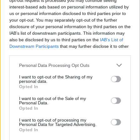
opt-out request is processed you may continue seeing
interest-based ads based on personal information utilized by
us or personal information disclosed to third parties prior to
your opt-out. You may separately opt-out of the further
Seguici su Google Discover
disclosure of your personal information by third parties on the
IAB’s list of downstream participants. This information may
Segui Libero Quotidiano su Google Discover
also be disclosed by us to third parties on the
IAB’s List of
Scegli Libero Quotidiano come fonte preferita
Downstream Participants
that may further disclose it to other
third parties.
SEZIONI
Personal Data Processing Opt Outs
I want to opt-out of the Sharing of my
SPETTACOLI
personal data.
Opted In
SCIENZA E TECH
I want to opt-out of the Sale of my
Personal Data.
Opted In
ALTRO
I want to opt-out of processing my
Personal Data for Targeted Advertising.
Opted In