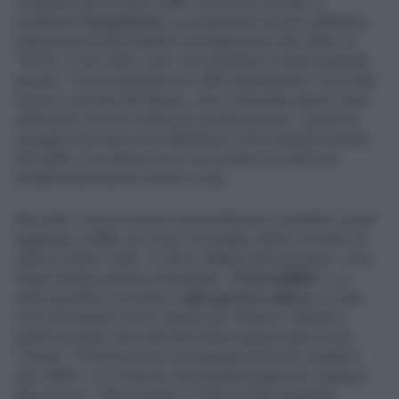
Il segreto per un buon caffè? Un pizzico di sale: a
sostenerlo
Greg Nosar,
ex proprietario di una caffetteria
americana nonché esperto di preparazioni del caffè, su
TikTok. Il suo video, però, ha scatenato critiche piuttosto
pesanti. "Come preparare un caffè straordinario", ha scritto
l'uomo a corredo del filmato, che è diventato subito virale,
ottenendo circa un milione di visualizzazioni. L'uomo ha
spiegato che aveva una caffetteria e che essendo amante
del caffè ci ha messo un po' per trovare un modo per
renderlo buonissimo anche a casa.
Nel video, l'uomo mostra il procedimento completo: prima
aggiunge il caffè, poi un po' di vaniglia, dello zucchero di
canna e infine il sale. "Vi dico, fidatevi del processo - dice
Nosar mentre prepara la bevanda -.
È incredibile
". Lui,
nello specifico, ha usato il
sale grosso celtico
, un sale
ricco di minerali con un sapore più "marino" rispetto a
quello normale. Non tutti però hanno apprezzato la sua
"ricetta". "Perché non ho mai pensato prima di condire il
mio caffè?", si è chiesto ironicamente qualcuno. Qualcun
altro invece: "Stai creando il 'Cafe de Olla' spagnolo".