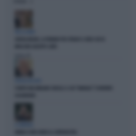
OPINIONI
TRA LA GENTE
GIORGIA MELONI, LA FERMANO PER STRADA? IL VIDEO CHE FA
IMPAZZIRE GIUSEPPE CONTE
Politica
di
POLITICA IN LUTTO
È MORTO MASSIMILIANO CENCELLI: IL SUO "MANUALE" È DIVENTATO
LEGGENDARIO
IL GENERALE
VANNACCI NON CHIUDE AL CENTRODESTRA