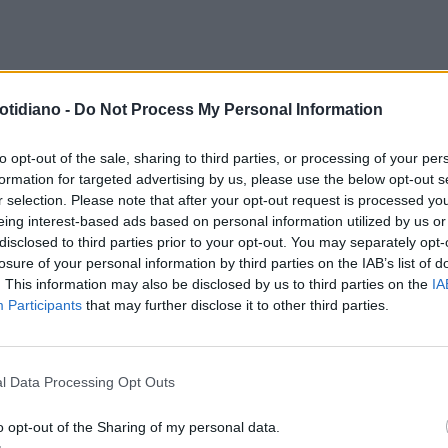
otidiano -
Do Not Process My Personal Information
to opt-out of the sale, sharing to third parties, or processing of your per
formation for targeted advertising by us, please use the below opt-out s
r selection. Please note that after your opt-out request is processed y
eing interest-based ads based on personal information utilized by us or
disclosed to third parties prior to your opt-out. You may separately opt-
losure of your personal information by third parties on the IAB’s list of
. This information may also be disclosed by us to third parties on the
IA
Participants
that may further disclose it to other third parties.
l Data Processing Opt Outs
o opt-out of the Sharing of my personal data.